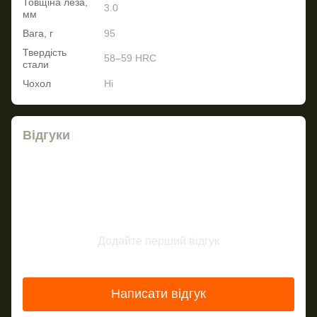
Товщіна леза,
3.0
мм
Вага, г
95
Твердість
58–59 HRC
стали
Чохол
Ні
Відгуки
Додайте перший відгук
Написати відгук