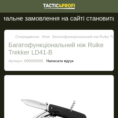
альне замовлення на сайті становить 20
Спорядження
Ножі
Багатофункціональний ніж Ruike Trek
Багатофункціональний ніж Ruike
Trekker LD41-B
Артикул:
000050565
Написати відгук