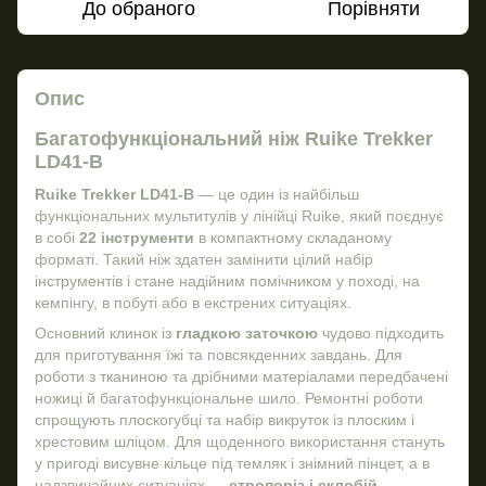
До обраного
Порівняти
Опис
Багатофункціональний ніж Ruike Trekker
LD41-B
Ruike Trekker LD41-B
— це один із найбільш
функціональних мультитулів у лінійці Ruike, який поєднує
в собі
22 інструменти
в компактному складаному
форматі. Такий ніж здатен замінити цілий набір
інструментів і стане надійним помічником у поході, на
кемпінгу, в побуті або в екстрених ситуаціях.
Основний клинок із
гладкою заточкою
чудово підходить
для приготування їжі та повсякденних завдань. Для
роботи з тканиною та дрібними матеріалами передбачені
ножиці й багатофункціональне шило. Ремонтні роботи
спрощують плоскогубці та набір викруток із плоским і
хрестовим шліцом. Для щоденного використання стануть
у пригоді висувне кільце під темляк і знімний пінцет, а в
надзвичайних ситуаціях —
стропоріз і склобій
.