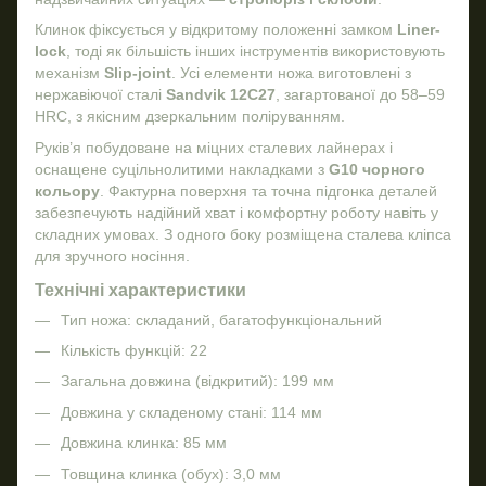
Клинок фіксується у відкритому положенні замком
Liner-
lock
, тоді як більшість інших інструментів використовують
механізм
Slip-joint
. Усі елементи ножа виготовлені з
нержавіючої сталі
Sandvik 12C27
, загартованої до 58–59
HRC, з якісним дзеркальним поліруванням.
Руків’я побудоване на міцних сталевих лайнерах і
оснащене суцільнолитими накладками з
G10 чорного
кольору
. Фактурна поверхня та точна підгонка деталей
забезпечують надійний хват і комфортну роботу навіть у
складних умовах. З одного боку розміщена сталева кліпса
для зручного носіння.
Технічні характеристики
Тип ножа: складаний, багатофункціональний
Кількість функцій: 22
Загальна довжина (відкритий): 199 мм
Довжина у складеному стані: 114 мм
Довжина клинка: 85 мм
Товщина клинка (обух): 3,0 мм