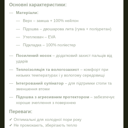
Основні характеристики:
Матеріали:
Верх – замша + 100% нейлон
Підошва – двошарова лита (гума + поліуретан)
Утеплювач – EVA
Підкладка – 100% поліестер
Посилений носок
– додатковий захист пальців від
ударів
Теплоізоляція та вологозахист
– комфорт при
низьких температурах і у вологому середовищі
Інтегрований супінатор
– для підтримки стопи та
зменшення втоми
Підошва з агресивним протектором
– забезпечує
хороше зчеплення з поверхнею
Переваги:
✔ Оптимальні для холодної пори року
✔ Не промокають, зберігають тепло