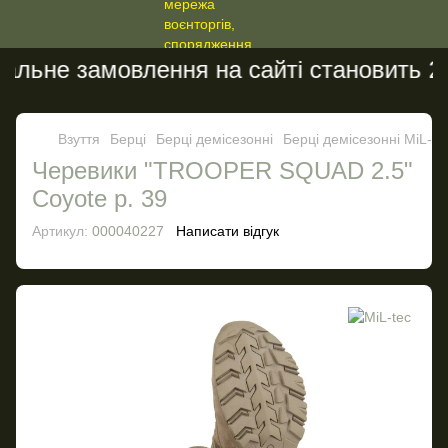
льне замовлення на сайті становить 200
Взуття
Берці
Берці демісезонні
Берці демісезонні MiL-te
Черевики "TROOPER SQUAD 2.5"
Coyote р. 39
Артикул:
000040227
Написати відгук