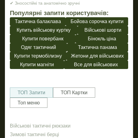
✔ Зносостійкі та анатомічно зручні
Популярні запити користувачів:
Тактична балаклава
Бойова сорочка купити
Купить військову куртку
Військові шорти
Купити повербанк
Бінокль ціна
Одяг тактичний
Тактична панама
Купити термобілизну
Жетони для військових
Купити магніти
Все для військових
ТОП Запити
ТОП Картки
Топ меню
Військові тактичні рюкзаки
Налi
Бе
Кро
Зимові тактичні берці