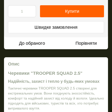
Купити
Швидке замовлення
До обраного
Порівняти
Опис
Черевики "TROOPER SQUAD 2.5"
Надійність, захист і тепло у будь-яких умовах
Тактичні черевики TROOPER SQUAD 2.5 створені для
екстремальних умов. Вони поєднують зносостійкість,
комфорт та надійний захист від холоду й вологи. Ідеально
підходять для військових, туристів та всіх, хто потребує
витривалого взуття.