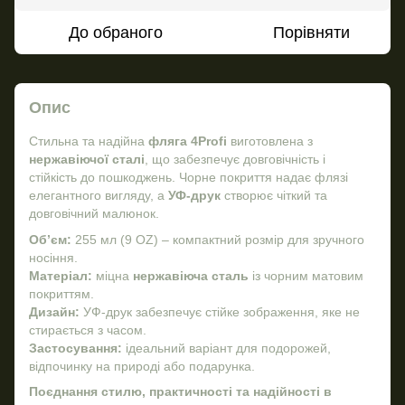
До обраного
Порівняти
Опис
Стильна та надійна
фляга 4Profi
виготовлена з
нержавіючої сталі
, що забезпечує довговічність і
стійкість до пошкоджень. Чорне покриття надає флязі
елегантного вигляду, а
УФ-друк
створює чіткий та
довговічний малюнок.
Об’єм:
255 мл (9 OZ) – компактний розмір для зручного
носіння.
Матеріал:
міцна
нержавіюча сталь
із чорним матовим
покриттям.
Дизайн:
УФ-друк забезпечує стійке зображення, яке не
стирається з часом.
Застосування:
ідеальний варіант для подорожей,
відпочинку на природі або подарунка.
Поєднання стилю, практичності та надійності в