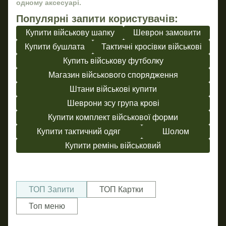
одному аксесуарі.
Популярні запити користувачів:
Купити військову шапку
Шеврон замовити
Купити бушлата
Тактичні кросівки військові
Купить військову футболку
Магазин військового спорядження
Штани військові купити
Шеврони зсу група крові
Купити комплект військової форми
Купити тактичний одяг
Шолом
Купити ремінь військовий
ТОП Запити
ТОП Картки
Топ меню