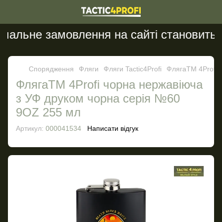
альне замовлення на сайті становить 20
Спорядження
Фляги
Фляги Tactic4Profi
ФлягаТМ 4Profi 
ФлягаТМ 4Profi чорна нержавіюча
з УФ друком чорна серія №60
9OZ 255 мл
Артикул:
000041534
Написати відгук