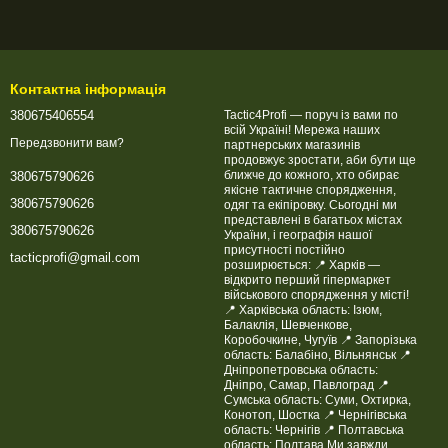
Контактна інформація
380675406554
Tactic4Profi — поруч із вами по
всій Україні! Мережа наших
Передзвонити вам?
партнерських магазинів
продовжує зростати, аби бути ще
ближче до кожного, хто обирає
380675790626
якісне тактичне спорядження,
380675790626
одяг та екіпіровку. Сьогодні ми
представлені в багатьох містах
380675790626
України, і географія нашої
присутності постійно
tacticprofi@gmail.com
розширюється: 📍 Харків —
відкрито перший гіпермаркет
військового спорядження у місті!
📍 Харківська область: Ізюм,
Балаклія, Шевченкове,
Коробочкине, Чугуїв 📍 Запорізька
область: Балабіно, Вільнянськ 📍
Дніпропетровська область:
Дніпро, Самар, Павлоград 📍
Сумська область: Суми, Охтирка,
Конотоп, Шостка 📍 Чернігівська
область: Чернігів 📍 Полтавська
область: Полтава Ми завжди