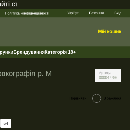
 становить 200 грн
Укр
Рус
Бажання
Вхід
І
Політика конфіденційності
Мій кошик
арунки
Брендування
Категорія 18+
овкографія р. M
Артикул
000047786
Порівняти
В бажання
54