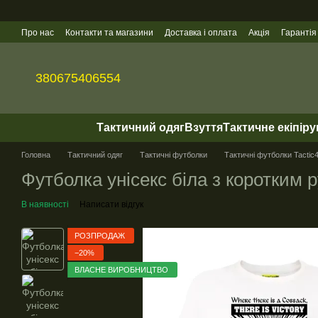
Перейти до основного контенту
Про нас
Контакти та магазини
Доставка і оплата
Акція
Гарантія
Гуртові продажі
380675406554
Тактичний одяг
Взуття
Тактичне екіпір
Головна
Тактичний одяг
Тактичні футболки
Тактичні футболки Tactic4
Футболка унісекс біла з коротким р
В наявності
Написати відгук
РОЗПРОДАЖ
−20%
ВЛАСНЕ ВИРОБНИЦТВО