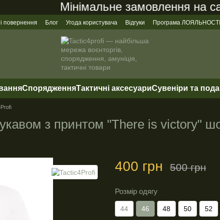
Мінімальне замовлення на сайті
 і повернення
Блог
Угода користувача
Відгуки
Програма ЛОЯЛЬНОСТ
ування
Спорядження
Тактичні аксесуари
Сувеніри та под
Profi
укавом з принтом "There is victory" ш
400 грн
500 грн
Розмір одягу
44
46
48
50
52