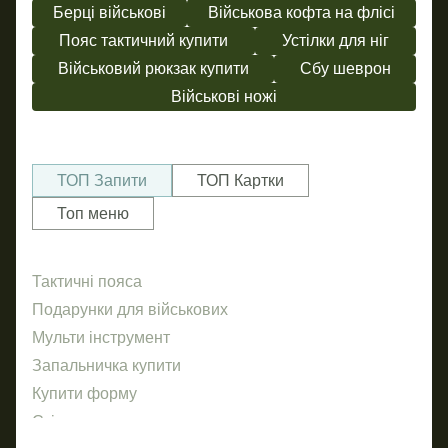
Берці військові
Військова кофта на флісі
Пояс тактичний купити
Устілки для ніг
Військовий рюкзак купити
Сбу шеврон
Військові ножі
ТОП Запити
ТОП Картки
Топ меню
Тактичні пояса
Так
рем
Подарунки для військових
Налi
пл
Мульти інструмент
ко
Запальничка купити
Рюк
сум
Купити форму
ба
Стікери
Пл