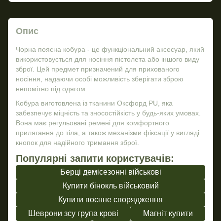
Опис
Чорна поясна кобура - це функціональний аксесуар, який
використовується для носіння пістолета або іншого виду
зброї. Цей предмет призначений для прихованого
носіння, надаючи особі можливість зберігати зброю
непомітно під одягом.
Кобура виготовлена із тканини Оксфорд PU, яка
забезпечує міцність та зносостійкість у будь-яких умовах.
Вона має регульовані ремені для комфортного
прилягання до тіла, а також механізми фіксації у вигляді
кнопок для надійного тримання зброї.
Популярні запити користувачів:
Берці демісезонні військові
Купити бінокль військовий
Купити воєнне спорядження
Шеврони зсу група крові
Магніт купити