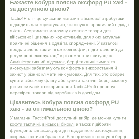
Худі тактичне
Бажаєте Кобура поясна оксфорд PU хакі -
та 
за доступною ціною?
Флісові кофти
Міше
Пі
Купити брелки
Год
Шо
Tactic4Profi - це сучасний
магазин військової атрибутики
,
підходить для користувачів, які цінують практичний підхід і
Чо
Купити тактичні навушники військові
якість. Асортимент магазину охоплює товари для
збр
Бейсболка зсу
Міш
військових і цивільних користувачів, для яких актуальні
На
практичні рішення в одязі та спорядженні. У каталозі
Купити військову флягу
представлено
тактичні флісові кофти
, підготовлений до
Купити військовий браслет
Джо
регулярної експлуатації в різноманітних ситуаціях.
Купити флісові кофти
Адміністративний підсумок
,
берці тактичні зимові
та
аксесуари забезпечують комфортне використання й
Бойова сорочка зсу купити
захист у різних кліматичних умовах. Для тих, хто обирає
Берці військові літні
Годи
купити військову флягу
або
купити тактичні берці зимові
у
різних ситуаціях використання Tactic4Profi пропонує
Купить тактичні навушники
перевірені товари від виробників із досвідом.
Погоні
Цікавитесь Кобура поясна оксфорд PU
Військові куртки
хакі - за оптимальною ціною?
Купити військове спорядження
Наб
У магазині Tactic4Profi доступний вибір, де можна купити
Шкіряні шеврони
Ніж
кофти тактичні
,
військові біноклі
а також підібрати
функціональні аксесуари для щоденного застосування,
Бойова сорочка зсу
Вітр
зокрема
тактичні браслети
. В асортименті доступні
берці