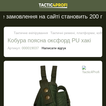
 замовлення на сайті становить 200 грн
Тактичне екіпірування
Тактичні ремені, платформи, кобур
Кобура поясна оксфорд PU хакі
Артикул:
000019037
Написати відгук