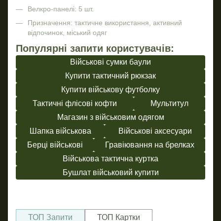
Велкро-панелі: 5 шт.
Призначення: тактичне використання, активний
відпочинок, міський одяг
Популярні запити користувачів:
Військові сумки баули
Купити тактичний рюкзак
Купити військову футболку
Тактичні флісові кофти
Мультитул
Магазин з військовим одягом
Шапка військова
Військові аксесуари
Берці військові
Гравіювання на брелках
Військова тактична куртка
Бушлат військовий купити
ТОП Запити
ТОП Картки