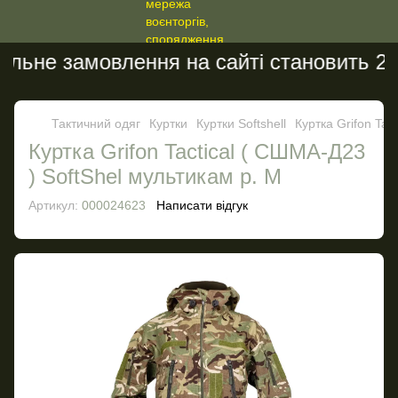
ьне замовлення на сайті становить 200 
Тактичний одяг
Куртки
Куртки Softshell
Куртка Grifon Tac
Куртка Grifon Tactical ( СШМА-Д23
) SoftShel мультикам р. M
Артикул:
000024623
Написати відгук