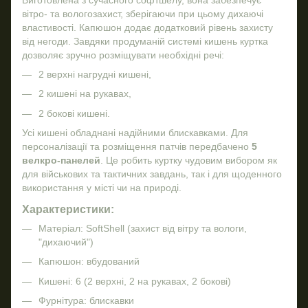
вітро- та вологозахист, зберігаючи при цьому дихаючі
властивості. Капюшон додає додатковий рівень захисту
від негоди. Завдяки продуманій системі кишень куртка
дозволяє зручно розміщувати необхідні речі:
2 верхні нагрудні кишені,
2 кишені на рукавах,
2 бокові кишені.
Усі кишені обладнані надійними блискавками. Для
персоналізації та розміщення патчів передбачено
5
велкро-панелей
. Це робить куртку чудовим вибором як
для військових та тактичних завдань, так і для щоденного
використання у місті чи на природі.
Характеристики:
Матеріал: SoftShell (захист від вітру та вологи,
"дихаючий")
Капюшон: вбудований
Кишені: 6 (2 верхні, 2 на рукавах, 2 бокові)
Фурнітура: блискавки