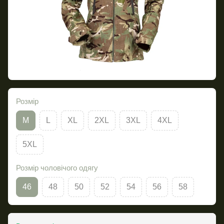
Розмір
M
L
XL
2XL
3XL
4XL
5XL
Розмір чоловічого одягу
46
48
50
52
54
56
58