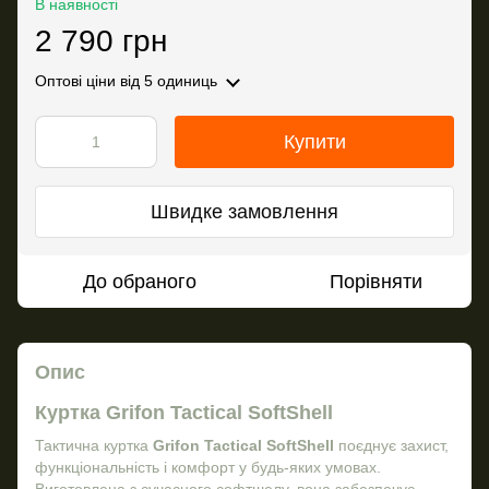
В наявності
2 790 грн
Оптові ціни
від 5 одиниць
Купити
Швидке замовлення
До обраного
Порівняти
Опис
Куртка Grifon Tactical SoftShell
Тактична куртка
Grifon Tactical SoftShell
поєднує захист,
функціональність і комфорт у будь-яких умовах.
Виготовлена з сучасного софтшелу, вона забезпечує