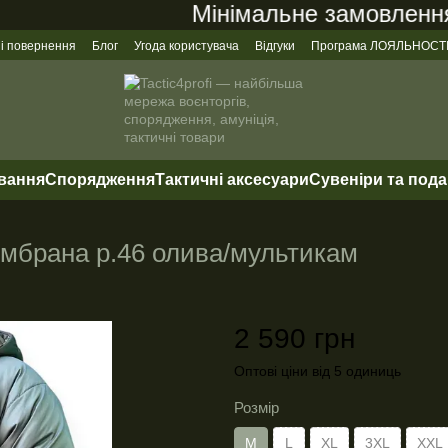
Мінімальне замовлення на
 і повернення
Блог
Угода користувача
Відгуки
Програма ЛОЯЛЬНОСТ
ування
Спорядження
Тактичні аксесуари
Сувеніри та под
мбрана р.46 олива/мультикам
2 590 грн
Оптові ціни від 5 одиниць
Розмір
M
L
XL
3XL
XXL