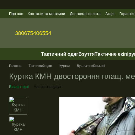
Перейти до основного контенту
Про нас
Контакти та магазини
Доставка і оплата
Акція
Гарантія
Гуртові продажі
380675406554
Тактичний одяг
Взуття
Тактичне екіпір
Головна
Тактичний одяг
Куртки
Бушлати військові
Куртка КМН двостороння плащ. ме
В наявності
Написати відгук