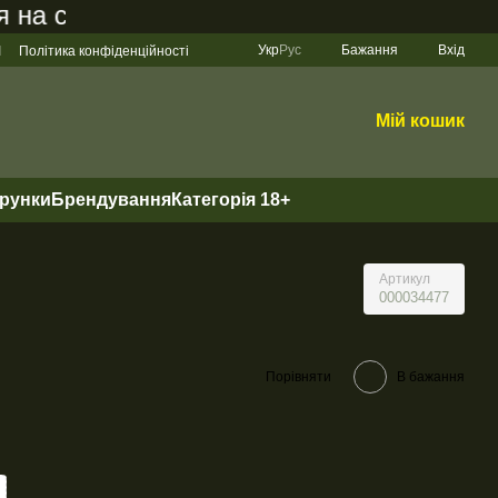
 сайті становить 200 грн
Укр
Рус
Бажання
Вхід
І
Політика конфіденційності
Мій кошик
арунки
Брендування
Категорія 18+
Артикул
000034477
Порівняти
В бажання