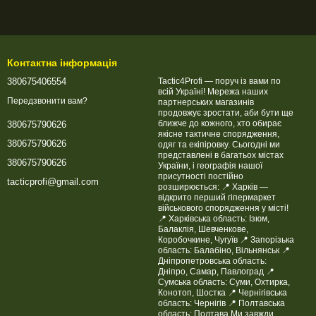
Контактна інформація
380675406554
Tactic4Profi — поруч із вами по
всій Україні! Мережа наших
Передзвонити вам?
партнерських магазинів
продовжує зростати, аби бути ще
ближче до кожного, хто обирає
380675790626
якісне тактичне спорядження,
380675790626
одяг та екіпіровку. Сьогодні ми
представлені в багатьох містах
380675790626
України, і географія нашої
присутності постійно
tacticprofi@gmail.com
розширюється: 📍 Харків —
відкрито перший гіпермаркет
військового спорядження у місті!
📍 Харківська область: Ізюм,
Балаклія, Шевченкове,
Коробочкине, Чугуїв 📍 Запорізька
область: Балабіно, Вільнянськ 📍
Дніпропетровська область:
Дніпро, Самар, Павлоград 📍
Сумська область: Суми, Охтирка,
Конотоп, Шостка 📍 Чернігівська
область: Чернігів 📍 Полтавська
область: Полтава Ми завжди