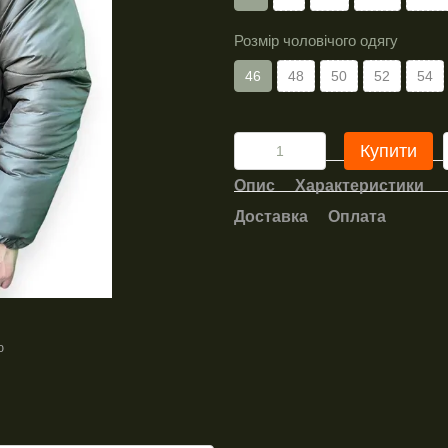
Розмір чоловічого одягу
46
48
50
52
54
Купити
Опис
Характеристики
Доставка
Оплата
ю