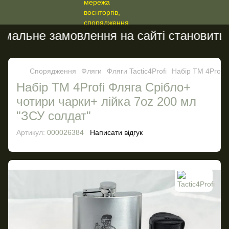
мальне замовлення на сайті становить 2
Спорядження
Фляги
Фляги Tactic4Profi
Набір ТМ 4Profi 
Набір ТМ 4Profi Фляга Срібло+
чотири чарки+ лійка 7oz 200 мл
"ЗСУ солдат"
Артикул:
000026384
Написати відгук