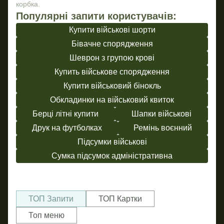
корбка.
Популярні запити користувачів:
Купити військові шорти
Бівачне спорядження
Шеврон з групою крові
Купить військове спорядження
Купити військовий бінокль
Обкладинки на військовий квиток
Берці літні купити
Шапки військові
Друк на футболках
Ремінь воєнний
Підсумки військові
Сумка підсумок адміністративна
ТОП Запити
ТОП Картки
Топ меню