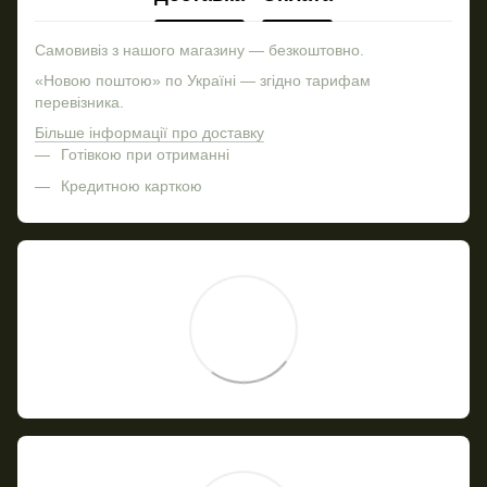
Самовивіз з нашого магазину — безкоштовно.
«Новою поштою» по Україні — згідно тарифам
перевізника.
Більше інформації про доставку
Готівкою при отриманні
Кредитною карткою