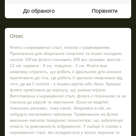
До обраного
Порівняти
Опис
Фляга з нержавіючої сталі, пласка з гравіюванням.
Призначена для зберігання спиртних та інших холодних
напоїв. Об'єм фляги становить 200 мл, розміри: висота -
12 см, ширина - 9 см, товщина - 2 см. Фляга має
невелику опуклість, що робить її ідеальною для носіння
прилягаючо до тіла. Це робить її зручною незалежно від
того, де ви її носите - у кишені куртки або брюк. Кришка
фляги прив'язана до корпусу, що уникне втрати.
Виготовлена з нержавіючої сталі, фляга є гігієнічною та не
схильна до корозії та окислення. Вона не виділяє
токсичних речовин, тому напої, збережені в ній, не
набудуть металевого присмаку. Гравіювання на флязі
виконане якісною лазерною технологією, що забезпечує
чіткість та довговічність зображення. У наборі 4 стопки з
нержавіючої сталі, які складаються у чохол, воронка та