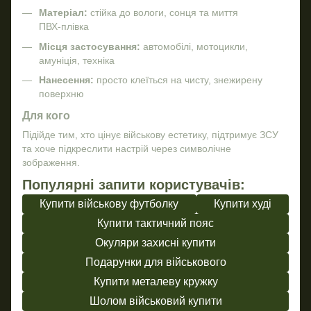
Матеріал:
стійка до вологи, сонця та миття
ПВХ‑плівка
Місця застосування:
автомобілі, мотоцикли,
амуніція, техніка
Нанесення:
просто клеїться на чисту, знежирену
поверхню
Для кого
Підійде тим, хто цінує військову естетику, підтримує ЗСУ
та хоче підкреслити настрій через символічне
зображення.
Популярні запити користувачів:
Купити військову футболку
Купити худі
Купити тактичний пояс
Окуляри захисні купити
Подарунки для військового
Купити металеву кружку
Шолом військовий купити