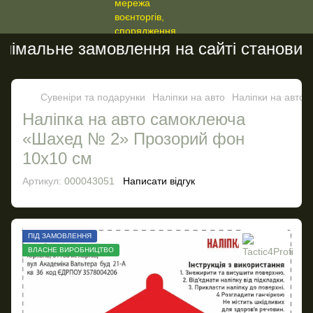
імальне замовлення на сайті становить 
Сувеніри та подарунки
Наліпки на авто
Наліпки на авто T
Наліпка на авто самоклеюча
«Шахед № 2» Прозорий фон
10х10 см
Артикул:
000043051
Написати відгук
ПІД ЗАМОВЛЕННЯ
ВЛАСНЕ ВИРОБНИЦТВО