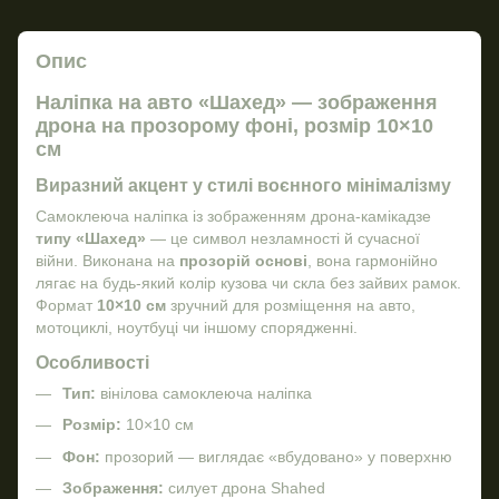
Опис
Наліпка на авто
«Шахед»
— зображення
дрона на прозорому фоні, розмір 10×10
см
Виразний акцент у стилі воєнного мінімалізму
Самоклеюча наліпка із зображенням дрона-камікадзе
типу «Шахед»
— це символ незламності й сучасної
війни. Виконана на
прозорій основі
, вона гармонійно
лягає на будь-який колір кузова чи скла без зайвих рамок.
Формат
10×10 см
зручний для розміщення на авто,
мотоциклі, ноутбуці чи іншому спорядженні.
Особливості
Тип:
вінілова самоклеюча наліпка
Розмір:
10×10 см
Фон:
прозорий — виглядає «вбудовано» у поверхню
Зображення:
силует дрона Shahed