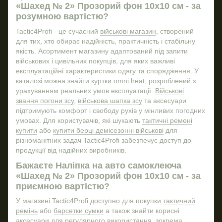
«Шахед № 2» Прозорий фон 10х10 см - за
Шеврони замовити
Налi
розумною вартістю?
Ножі військові
Тер
Tactic4Profi - це сучасний
військові магазин
, створений
Ціна плитоноски
для тих, хто обирає надійність, практичність і стабільну
Термокружки
ПВХ
якість. Асортимент магазину адаптований під запити
військових і цивільних покупців, для яких важливі
Товари для військових
експлуатаційні характеристики одягу та спорядження. У
Купити плитоноска
каталозі можна знайти
куртки omni heat
, розроблений з
Стікери ціна
урахуванням реальних умов експлуатації.
Військові
звання погони зсу
,
військова шапка зсу
та аксесуари
Армійський ремінь купити
підтримують комфорт і свободу рухів у мінливих погодних
Військове взуття кросівки
умовах. Для користувачів, які шукають
тактичні ремені
купити
або
купити берці демісезонні військові
для
Очки тактичні військові
різноманітних задач Tactic4Profi забезпечує доступ до
Тактичні окуляри зсу
продукції від надійних виробників.
Тактичні берці купити
Бажаєте Наліпка на авто самоклеюча
Рюкзак військовий купити
«Шахед № 2» Прозорий фон 10х10 см - за
приємною вартістю?
Ціна термокружки
Купити навушники тактичні
ПВХ
У магазині Tactic4Profi доступно для покупки
тактичний
ремінь
або
барсетки сумки
а також знайти корисні
Купити підсумок для патронів
Налi
аксесуари для регулярного використання, зокрема