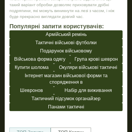
такий варіант обробки дозволяє приховувати дрібні
подряпини, які можуть виникнути на лезі з часом, і ніж
буде прекрасно виглядати довгий час.
Популярні запити користувачів:
Армійський ремінь
Тактичні військові футболки
Подарунок військовому
Військова форма одягу
Група крові шеврон
Купити шолома
Окуляри військові тактичні
Інтернет магазин військової форми та
спорядження в
Шевронов
Набір для виживання
Тактичний підсумок органайзер
Панами тактичні