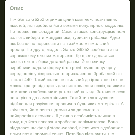
Опис
Ніж Ganzo G6252 отримав цілий комплекс позитивних
якостей, які і зробили його вельми популярною моделлю.
По-перше, він складаний. Саме з такою конструкцією ножі
воліють вибирати мандрівники, туристи і рибалки. Адже
ніж безпечно перевозити і він займає мінімальний
простір. По-друге, модель Ganzo G6252 зроблена з по-
справжньому якісних матеріалів. До цього додається і
висока якість збірки деталей разом. Його клинку
виробники надали форму drop point, дуже популярну
серед ножів універсального призначення. Зроблений він
зі сталі 440. Такий сплав не схильний до іржавіння і як не
можна краще підходить для виготовлення ножів, за якими
неможливо забезпечити ретельний догляд. Заточене лезо
ножа рівно до самого кінчика. Такий тип заточування
підійде для розрізання практично будь-яких матеріалів. А
крім того, його легко підточити за допомогою
найпростіших точилок. Ще одна особливість клинка в
тому, що його поверхня зроблена напівматовою. Вона
піддалася шліфовці stone-washed, після чого відображає
тільки прямі промені сонця. Потрібно відзначити, що