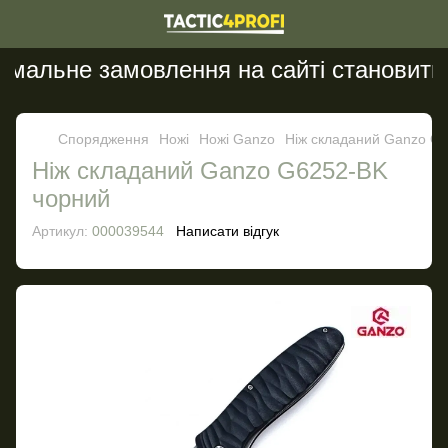
мальне замовлення на сайті становить 2
Спорядження
Ножі
Ножі Ganzo
Ніж складаний Ganzo G
Ніж складаний Ganzo G6252-BK
чорний
Артикул:
000039544
Написати відгук