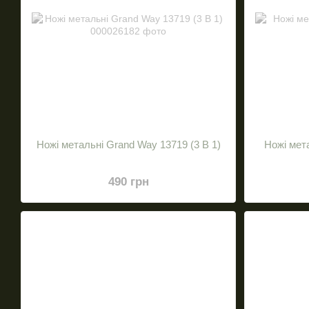
Ножі метальні Grand Way 13719 (3 В 1)
Ножі мет
490 грн