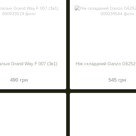
альні Grand Way F 007 (3в1)
Ніж складаний Ganzo G6252
490 грн
545 грн