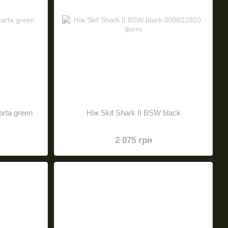
arta green
Ніж Skif Shark II BSW black
2 075 грн