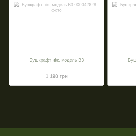
Бушкрафт ніж, модель В3
Буш
1 190 грн