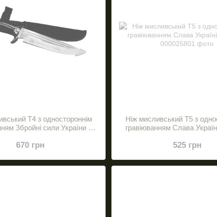
ивський Т4 з одностороннім
Ніж мисливський Т5 з одно
нням Збройні сили України з
гравіюванням Слава Україні
черепом
670 грн
525 грн