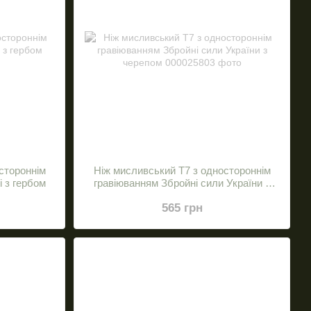
стороннім
Ніж мисливський Т7 з одностороннім
 з гербом
гравіюванням Збройні сили України з
черепом
565 грн