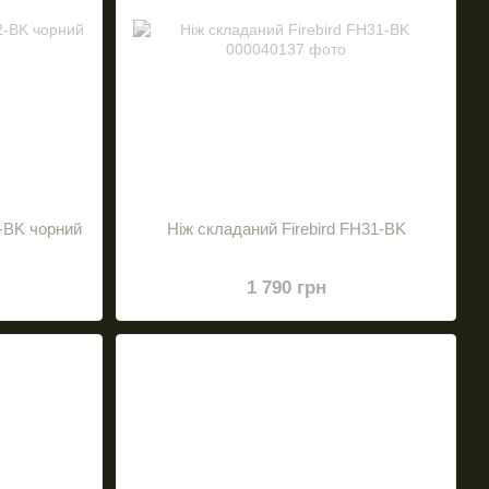
-BK чорний
Ніж складаний Firebird FH31-BK
1 790 грн