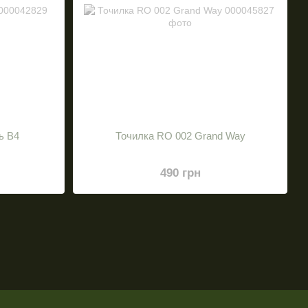
ь В4
Точилка RO 002 Grand Way
490 грн