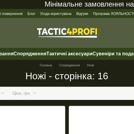
Мінімальне замовлення на сайт
 і повернення
Блог
Угода користувача
Відгуки
Програма ЛОЯЛЬНОСТ
ування
Спорядження
Тактичні аксесуари
Сувеніри та под
Головна
Спорядження
Ножі
Ножі - сторінка: 16
Ціна, грн