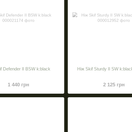
if Defender II BSW k:black
Нiж Skif Sturdy II SW k:bla
1 440 грн
2 125 грн