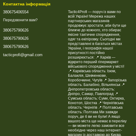
Контактна інформація
380675406554
Tactic4Profi — поруч із вами по
всій Україні! Мережа наших
Передзвонити вам?
партнерських магазинів
продовжує зростати, аби бути ще
ближче до кожного, хто обирає
380675790626
якісне тактичне спорядження,
380675790626
одяг та екіпіровку. Сьогодні ми
представлені в багатьох містах
380675790626
України, і географія нашої
присутності постійно
tacticprofi@gmail.com
розширюється: 📍 Харків —
відкрито перший гіпермаркет
військового спорядження у місті!
📍 Харківська область: Ізюм,
Балаклія, Шевченкове,
Коробочкине, Чугуїв 📍 Запорізька
область: Балабіно, Вільнянськ 📍
Дніпропетровська область:
Дніпро, Самар, Павлоград 📍
Сумська область: Суми, Охтирка,
Конотоп, Шостка 📍 Чернігівська
область: Чернігів 📍 Полтавська
область: Полтава Ми завжди
поруч, де б ви не були! А якщо
вашого міста ще немає в переліку
— ви можете легко замовити все
необхідне через наш інтернет-
магазин із доставкою до Києва,