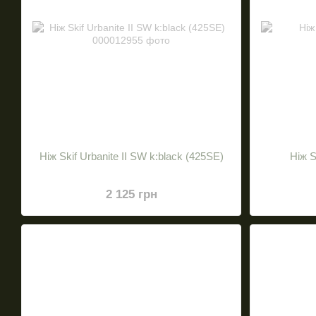
Нiж Skif Urbanite II SW k:black (425SE)
Нiж S
2 125 грн