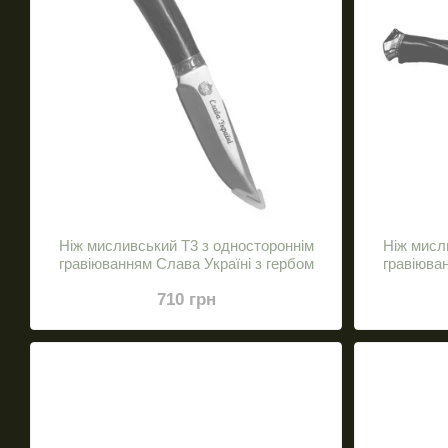
Ніж мисливський Т3 з одностороннім
Ніж мисл
гравіюванням Слава Україні з гербом
гравіюва
710 грн