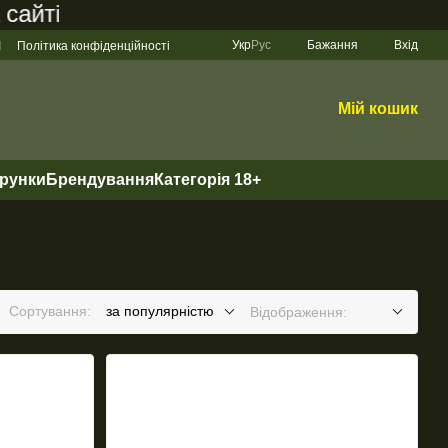
і становить 200 грн
Укр
Рус
Бажання
Вхід
І
Політика конфіденційності
Мій кошик
арунки
Брендування
Категорія 18+
Сортування:
за популярністю
Відображення: