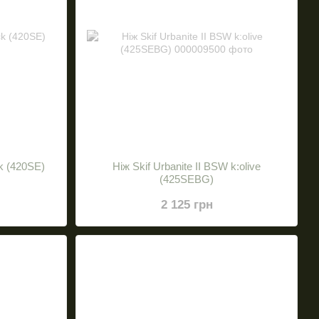
ck (420SE)
Нiж Skif Urbanite II BSW k:olive
(425SEBG)
2 125 грн