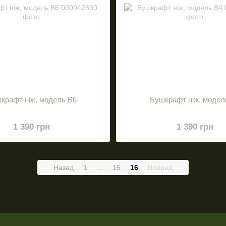
крафт ніж, модель В6
Бушкрафт ніж, модел
1 390 грн
1 390 грн
Назад
1
...
15
16
Вперед