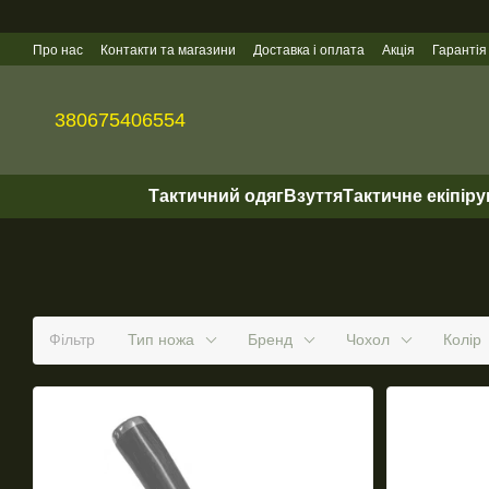
Перейти до основного контенту
Про нас
Контакти та магазини
Доставка і оплата
Акція
Гарантія
Гуртові продажі
380675406554
Тактичний одяг
Взуття
Тактичне екіпір
Фільтр
Тип ножа
Бренд
Чохол
Колір