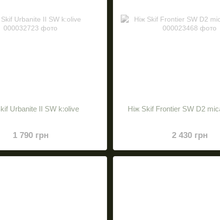
kif Urbanite II SW k:olive
Ніж Skif Frontier SW D2 mic
1 790 грн
2 430 грн