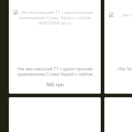
Ніж мисливський Т7 з одностороннім
Нiж Sk
гравіюванням Слава Україні з гербом
565 грн