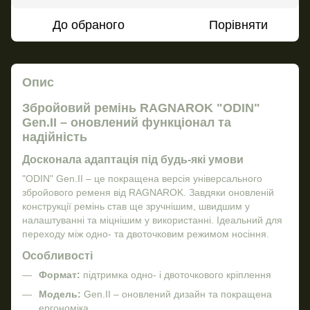
До обраного
Порівняти
Опис
Збройовий ремінь RAGNAROK "ODIN"
Gen.II – оновлений функціонал та
надійність
Досконала адаптація під будь-які умови
"ODIN" Gen.II – це покращена версія універсального
збройового ременя від RAGNAROK. Завдяки оновленій
конструкції ремінь став ще зручнішим, швидшим у
налаштуванні та міцнішим у використанні. Ідеальний для
переходу між одно- та двоточковим режимом носіння.
Особливості
Формат:
підтримка одно- і двоточкового кріплення
Модель:
Gen.II – оновлений дизайн та покращена
ергономіка