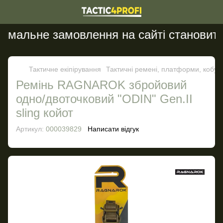
мальне замовлення на сайті становить 2
Тактичне екіпірування
Тактичні ремені, платформи, кобур
Ремінь RAGNAROK збройовий
одно/двоточковий "ODIN" Gen.II
sling койот
Артикул:
000039829
Написати відгук