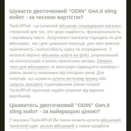
Тактичні куртки
Пл
Повербанк
Шукаєте двоточковий "ODIN" Gen.II sling
та 
койот - за чесною вартістю?
Мультитул
Пі
Бойова сорочка убакс
Шо
Tactic4Profi - це сучасний
військове спорядження магазин
,
створений для тих, хто цінує надійність, функціональність
Чо
Шевроном
і перевірену якість. Асортимент магазину підходить як для
збр
Купити тактичну кофту
Брел
військових, так і для цивільних покупців, для яких важливі
На
практичність і зносостійкість одягу та спорядження. У
Купити ніж військовий
каталозі зібрано
військова кофта на флісі
, розрахований
Рюкзак військовий
на експлуатацію в різних практичних умовах.
Шеврон
,
Захисні окуляри
пояс для військового
та аксесуари підвищують комфорт і
рівень захисту незалежно від погодних умов. Для
Тактичні пояси
покупців, що шукають
купити металеву кружку
або
Футболки для військових
шеврон замовити
з урахуванням різних потреб
Tactic4Profi пропонує надійні рішення від відомих
Купити підсумки для гранат
виробників.
Тактичні окуляри зсу купити
Цікавитесь двоточковий "ODIN" Gen.II
Штани військові
sling койот - за найкращою ціною?
Військові інтернет магазини
Нал
У магазині Tactic4Profi Ви також можете купити
військовий
Бейсболки зсу
тактичний одяг
,
шолом військовий
а також придбати