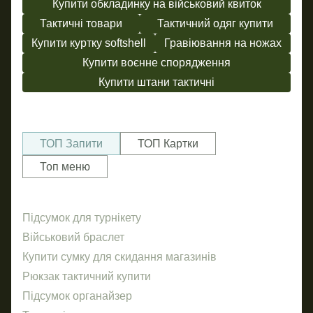
Купити обкладинку на військовий квиток
Тактичні товари
Тактичний одяг купити
Купити куртку softshell
Гравіювання на ножах
Купити воєнне спорядження
Купити штани тактичні
ТОП Запити
ТОП Картки
Топ меню
Підсумок для турнікету
Блок
Так
рем
Військовий браслет
пл
Купити сумку для скидання магазинів
ко
Рюкзак тактичний купити
Рюк
сум
Підсумок органайзер
ба