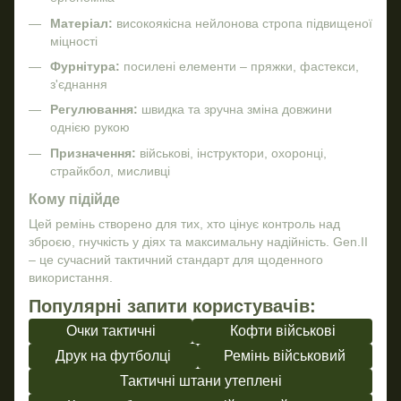
Матеріал:
високоякісна нейлонова стропа підвищеної
міцності
Фурнітура:
посилені елементи – пряжки, фастекси,
з'єднання
Регулювання:
швидка та зручна зміна довжини
однією рукою
Призначення:
військові, інструктори, охоронці,
страйкбол, мисливці
Кому підійде
Цей ремінь створено для тих, хто цінує контроль над
зброєю, гнучкість у діях та максимальну надійність. Gen.II
– це сучасний тактичний стандарт для щоденного
використання.
Популярні запити користувачів:
Очки тактичні
Кофти військові
Друк на футболці
Ремінь військовий
Тактичні штани утеплені