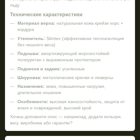
льду.
Технические характеристики
Материал верха:
натуральная кожа крейзи хорс +
кордура
Утеплитель:
Slimtex (эффективная теплоизоляция
без лишнего веса)
Подошва:
амортизирующий морозостойкий
полиуретан с выраженным протектором
Подносок и задник:
усиленные
Шнуровка:
металлические крючки и люверсы
Назначение:
зима, повышенные нагрузки,
длительное ношение
Особенности:
высокая износостойкость, защита от
влаги и повреждений, высокий крой
Хочеш доповнити опис — наприклад, додати кольори,
вагу, виробника або гарантію?