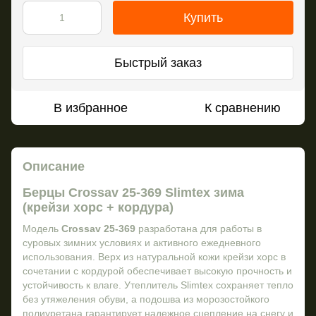
Купить
Быстрый заказ
В избранное
К сравнению
Описание
Берцы Crossav 25-369 Slimtex зима
(крейзи хорс + кордура)
Модель
Crossav 25-369
разработана для работы в
суровых зимних условиях и активного ежедневного
использования. Верх из натуральной кожи крейзи хорс в
сочетании с кордурой обеспечивает высокую прочность и
устойчивость к влаге. Утеплитель Slimtex сохраняет тепло
без утяжеления обуви, а подошва из морозостойкого
полиуретана гарантирует надежное сцепление на снегу и