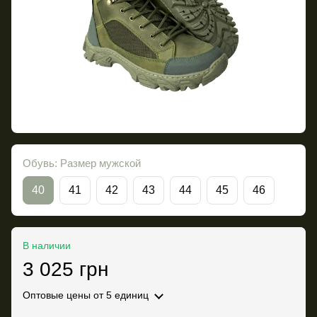
Обувь: Размер мужской
40
41
42
43
44
45
46
В наличии
3 025 грн
Оптовые цены
от 5 единиц