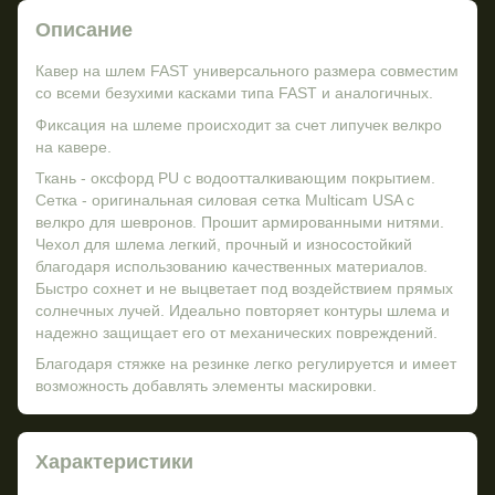
Описание
Кавер на шлем FAST универсального размера совместим
со всеми безухими касками типа FAST и аналогичных.
Фиксация на шлеме происходит за счет липучек велкро
на кавере.
Ткань - оксфорд PU с водоотталкивающим покрытием.
Сетка - оригинальная силовая сетка Multicam USA с
велкро для шевронов. Прошит армированными нитями.
Чехол для шлема легкий, прочный и износостойкий
благодаря использованию качественных материалов.
Быстро сохнет и не выцветает под воздействием прямых
солнечных лучей. Идеально повторяет контуры шлема и
надежно защищает его от механических повреждений.
Благодаря стяжке на резинке легко регулируется и имеет
возможность добавлять элементы маскировки.
Характеристики