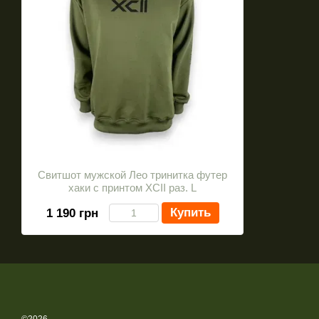
Свитшот мужской Лео тринитка футер
хаки с принтом XCII раз. L
Купить
1 190 грн