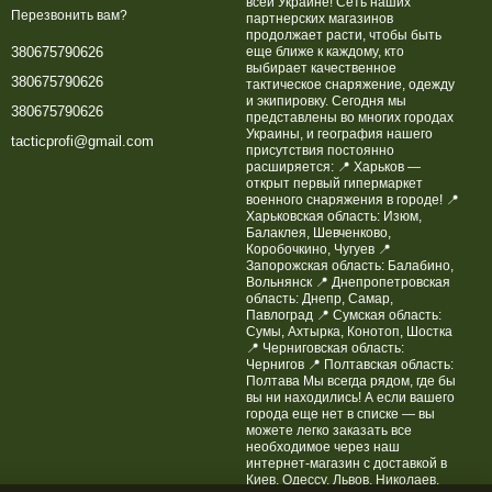
всей Украине! Сеть наших
Перезвонить вам?
партнерских магазинов
продолжает расти, чтобы быть
еще ближе к каждому, кто
380675790626
выбирает качественное
380675790626
тактическое снаряжение, одежду
и экипировку. Сегодня мы
380675790626
представлены во многих городах
Украины, и география нашего
tacticprofi@gmail.com
присутствия постоянно
расширяется: 📍 Харьков —
открыт первый гипермаркет
военного снаряжения в городе! 📍
Харьковская область: Изюм,
Балаклея, Шевченково,
Коробочкино, Чугуев 📍
Запорожская область: Балабино,
Вольнянск 📍 Днепропетровская
область: Днепр, Самар,
Павлоград 📍 Сумская область:
Сумы, Ахтырка, Конотоп, Шостка
📍 Черниговская область:
Чернигов 📍 Полтавская область:
Полтава Мы всегда рядом, где бы
вы ни находились! А если вашего
города еще нет в списке — вы
можете легко заказать все
необходимое через наш
интернет-магазин с доставкой в
Киев, Одессу, Львов, Николаев,