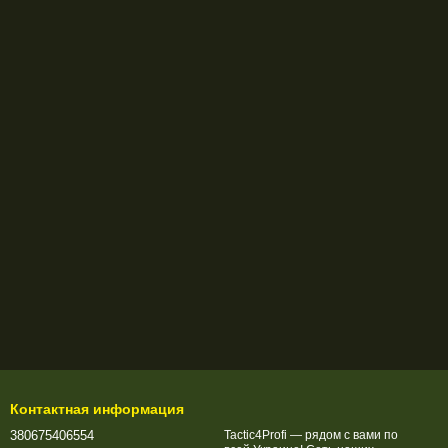
Контактная информация
380675406554
Tactic4Profi — рядом с вами по