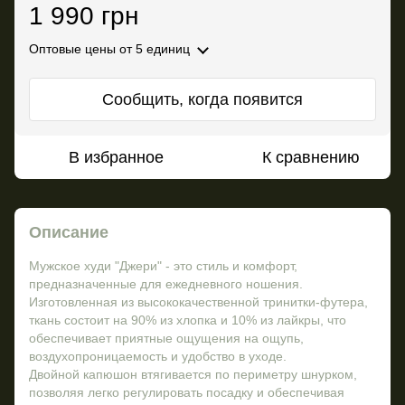
1 990 грн
Оптовые цены
от 5 единиц
Сообщить, когда появится
В избранное
К сравнению
Описание
Мужское худи "Джери" - это стиль и комфорт,
предназначенные для ежедневного ношения.
Изготовленная из высококачественной тринитки-футера,
ткань состоит на 90% из хлопка и 10% из лайкры, что
обеспечивает приятные ощущения на ощупь,
воздухопроницаемость и удобство в уходе.
Двойной капюшон втягивается по периметру шнурком,
позволяя легко регулировать посадку и обеспечивая