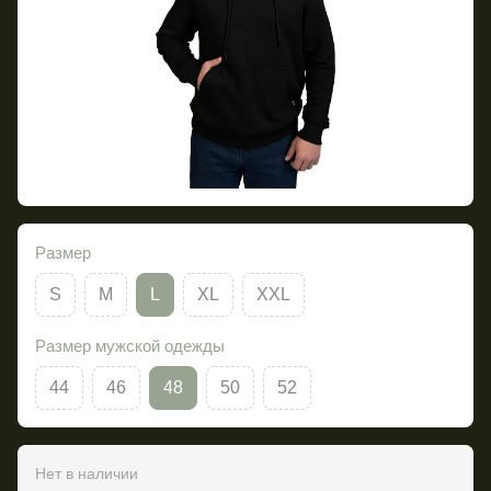
Размер
S
M
L
XL
XXL
Размер мужской одежды
44
46
48
50
52
Нет в наличии