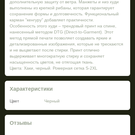
дополнительную защиту от ветра. Манжеты и низ худи
выполнены из крепкой рибаны, которая гарантирует
сохранение формы и долговечность. Функциональный
карман "кенгуру" добавляет практичности.
Особенность этого худи – трендовый принт на спине,
нанесенный методом DTG (Direct-to-Garment). Этот
метод прямой печати позволяет создавать яркие и
детализированные изображения, которые не трескаются
и не выцветают после стирки. Принт отлично
выдерживает многократную стирку и сохраняет
насыщенность цветов, не отягощая ткань.
Цвета: Хаки, черный. Ромерная сетка S-2XL
Характеристики
Цвет
Черный
Отзывы