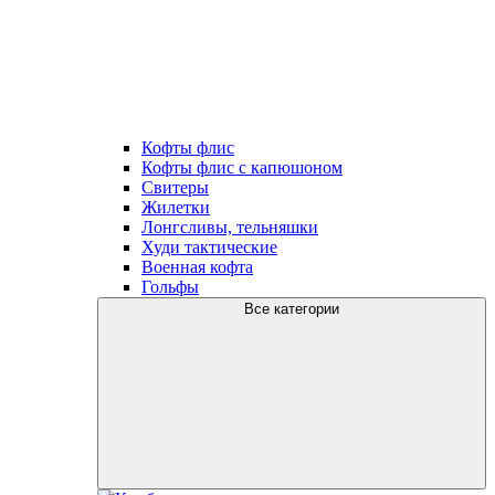
Кофты флис
Кофты флис с капюшоном
Свитеры
Жилетки
Лонгсливы, тельняшки
Худи тактические
Военная кофта
Гольфы
Все категории