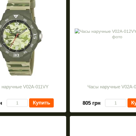
 наручные V02A-011VY
Часы наручные V02A-
Купить
К
н
805 грн