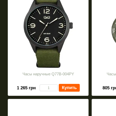
Часы наручные Q77B-004PY
Часы
Купить
1 265 грн
805 гр