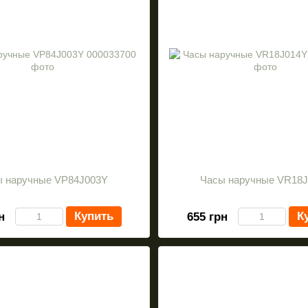
ы наручные VP84J003Y
Часы наручные VR18
Купить
К
н
655 грн