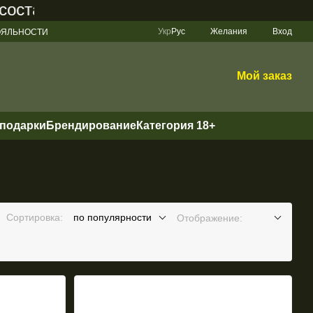
авляет 200 грн
Укр
Рус
Желания
Вход
ЛОЯЛЬНОСТИ
Мой заказ
 подарки
Брендирование
Категория 18+
Сортировка:
по популярности
Отображение: