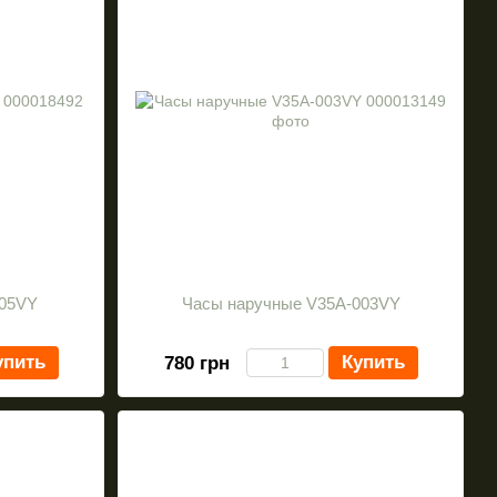
005VY
Часы наручные V35A-003VY
упить
Купить
780 грн