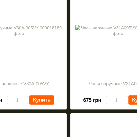
 наручные V30A-005VY
Часы наручные V31A
Купить
К
н
675 грн