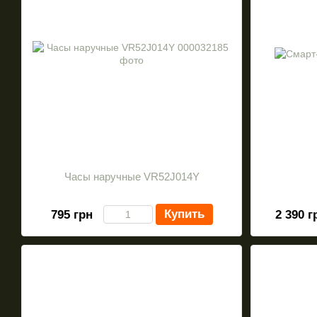
Часы наручные VR52J014Y
Купить
795 грн
2 390 г