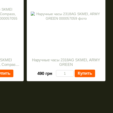
 SKMEI
Наручные часы 2318AG SKMEI, ARMY
 Compass,
GREEN
ниво.
упить
Купить
490 грн