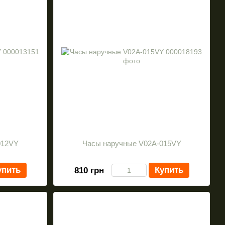
012VY
Часы наручные V02A-015VY
упить
Купить
810 грн