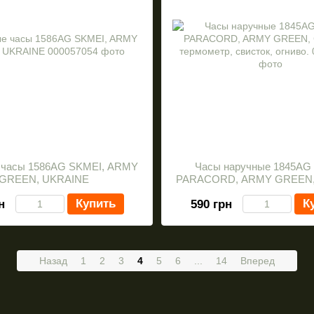
 часы 1586AG SKMEI, ARMY
Часы наручные 1845AG
GREEN, UKRAINE
PARACORD, ARMY GREEN,
термометр, свисток, ог
Купить
К
н
590 грн
Назад
1
2
3
4
5
6
...
14
Вперед