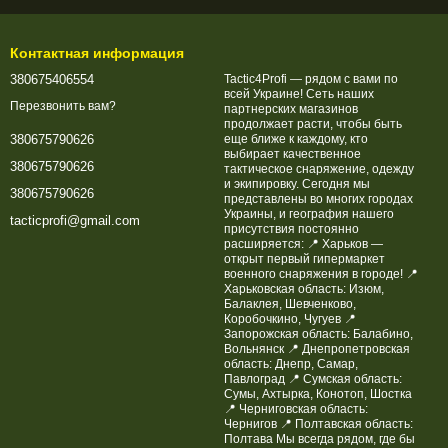
Контактная информация
380675406554
Tactic4Profi — рядом с вами по
всей Украине! Сеть наших
Перезвонить вам?
партнерских магазинов
продолжает расти, чтобы быть
еще ближе к каждому, кто
380675790626
выбирает качественное
380675790626
тактическое снаряжение, одежду
и экипировку. Сегодня мы
380675790626
представлены во многих городах
Украины, и география нашего
tacticprofi@gmail.com
присутствия постоянно
расширяется: 📍 Харьков —
открыт первый гипермаркет
военного снаряжения в городе! 📍
Харьковская область: Изюм,
Балаклея, Шевченково,
Коробочкино, Чугуев 📍
Запорожская область: Балабино,
Вольнянск 📍 Днепропетровская
область: Днепр, Самар,
Павлоград 📍 Сумская область:
Сумы, Ахтырка, Конотоп, Шостка
📍 Черниговская область:
Чернигов 📍 Полтавская область:
Полтава Мы всегда рядом, где бы