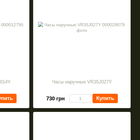
J014Y
Часы наручные VR35J027Y
упить
Купить
730 грн