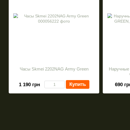
Часы Skmei 2202NAG Army Green
Наручные
Купить
1 190 грн
690 гр