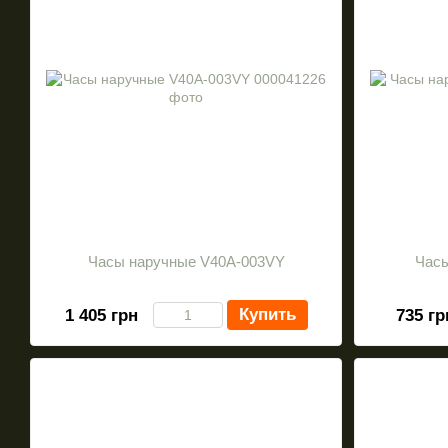
Часы наручные V40A-003VY
Час
Купить
1 405 грн
735 гр