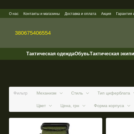
Перейти к основному контенту
О нас
Контакты и магазины
Доставка и оплата
Акция
Гарантия 
Политика конфиденциальности
Оптовые продажи
380675406554
Тактическая одежда
Обувь
Тактическая экип
Фильтр
Механизм
Стиль
Тип циферблата
Цвет
Цена, грн
Форма корпуса