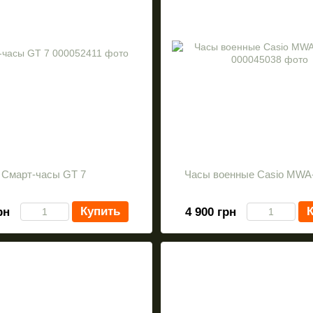
Смарт-часы GT 7
Часы военные Casio MWA
Купить
К
рн
4 900 грн