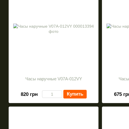
Часы наручные V07A-012VY
Часы
Купить
820 грн
675 гр