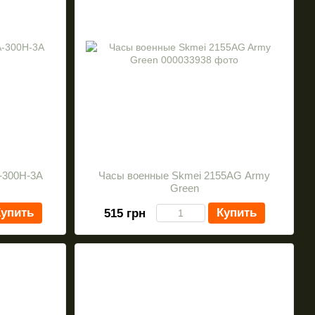
-300H-3A
Часы военные Skmei 2155AG Army
Green
упить
Купить
515 грн