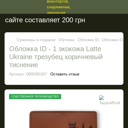
сайте составляет 200 грн
Сувениры и подарки
Обложки
Обложка ID
Обложка ID Ta
Обложка ID - 1 экокожа Latte
Ukraine трезубец коричневый
тиснение
Артикул:
000030187
Оставить отзыв
СОБСТВЕННОЕ ПРОИЗВОДСТВО