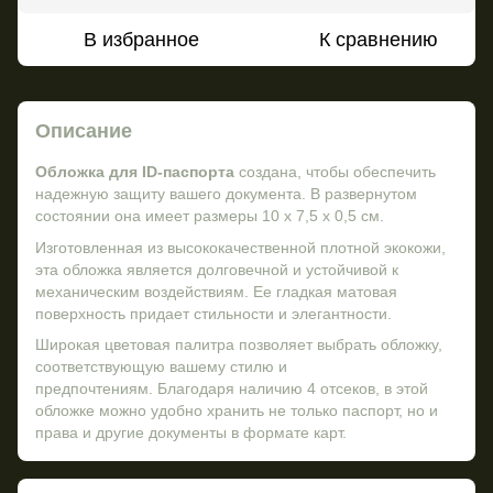
В избранное
К сравнению
Описание
Обложка для ID-паспорта
создана, чтобы обеспечить
надежную защиту вашего документа. В развернутом
состоянии она имеет размеры 10 х 7,5 х 0,5 см.
Изготовленная из высококачественной плотной экокожи,
эта обложка является долговечной и устойчивой к
механическим воздействиям. Ее гладкая матовая
поверхность придает стильности и элегантности.
Широкая цветовая палитра позволяет выбрать обложку,
соответствующую вашему стилю и
предпочтениям. Благодаря наличию 4 отсеков, в этой
обложке можно удобно хранить не только паспорт, но и
права и другие документы в формате карт.