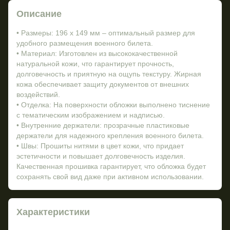
Описание
• Размеры: 196 х 149 мм – оптимальный размер для
удобного размещения военного билета.
• Материал: Изготовлен из высококачественной
натуральной кожи, что гарантирует прочность,
долговечность и приятную на ощупь текстуру. Жирная
кожа обеспечивает защиту документов от внешних
воздействий.
• Отделка: На поверхности обложки выполнено тиснение
с тематическим изображением и надписью.
• Внутренние держатели: прозрачные пластиковые
держатели для надежного крепления военного билета.
• Швы: Прошиты нитями в цвет кожи, что придает
эстетичности и повышает долговечность изделия.
Качественная прошивка гарантирует, что обложка будет
сохранять свой вид даже при активном использовании.
Характеристики