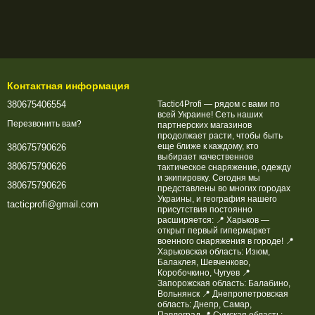
Контактная информация
380675406554
Tactic4Profi — рядом с вами по
всей Украине! Сеть наших
Перезвонить вам?
партнерских магазинов
продолжает расти, чтобы быть
еще ближе к каждому, кто
380675790626
выбирает качественное
380675790626
тактическое снаряжение, одежду
и экипировку. Сегодня мы
380675790626
представлены во многих городах
Украины, и география нашего
tacticprofi@gmail.com
присутствия постоянно
расширяется: 📍 Харьков —
открыт первый гипермаркет
военного снаряжения в городе! 📍
Харьковская область: Изюм,
Балаклея, Шевченково,
Коробочкино, Чугуев 📍
Запорожская область: Балабино,
Вольнянск 📍 Днепропетровская
область: Днепр, Самар,