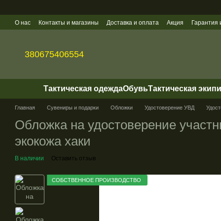
Перейти к основному контенту
О нас
Контакты и магазины
Доставка и оплата
Акция
Гарантия 
Политика конфиденциальности
Оптовые продажи
380675406554
Тактическая одежда
Обувь
Тактическая экип
Главная
Сувениры и подарки
Обложки
Удостоверение УВД
Удост
Обложка на удостоверение участн
экокожа хаки
В наличии
Оставить отзыв
СОБСТВЕННОЕ ПРОИЗВОДСТВО