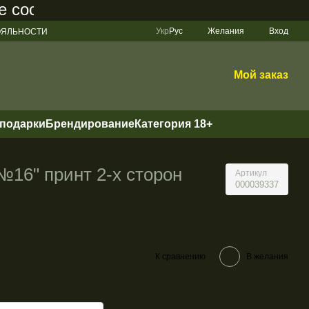
оставляет 200 грн
Укр
Рус
Желания
Вход
ЛОЯЛЬНОСТИ
Мой заказ
 подарки
Брендирование
Категория 18+
№16" принт 2-х сторон
Артикул
000039337
К сравнению
В желания