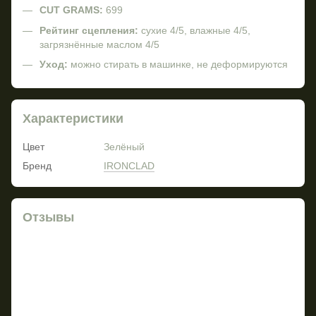
CUT GRAMS:
699
Рейтинг сцепления:
сухие 4/5, влажные 4/5,
загрязнённые маслом 4/5
Уход:
можно стирать в машинке, не деформируются
Характеристики
Цвет
Зелёный
Бренд
IRONCLAD
Отзывы