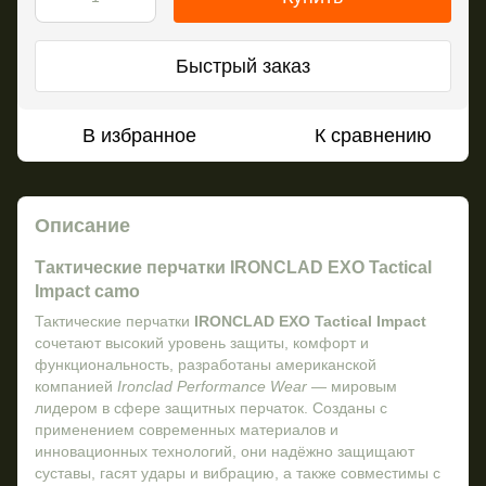
Быстрый заказ
В избранное
К сравнению
Описание
Тактические перчатки IRONCLAD EXO Tactical
Impact camo
Тактические перчатки
IRONCLAD EXO Tactical Impact
сочетают высокий уровень защиты, комфорт и
функциональность, разработаны американской
компанией
Ironclad Performance Wear
— мировым
лидером в сфере защитных перчаток. Созданы с
применением современных материалов и
инновационных технологий, они надёжно защищают
суставы, гасят удары и вибрацию, а также совместимы с