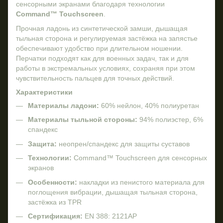
сенсорными экранами благодаря технологии
Command™ Touchscreen
.
Прочная ладонь из синтетической замши, дышащая
тыльная сторона и регулируемая застёжка на запястье
обеспечивают удобство при длительном ношении.
Перчатки подходят как для военных задач, так и для
работы в экстремальных условиях, сохраняя при этом
чувствительность пальцев для точных действий.
Характеристики
Материалы ладони:
60% нейлон, 40% полиуретан
Материалы тыльной стороны:
94% полиэстер, 6%
спандекс
Защита:
неопрен/спандекс для защиты суставов
Технологии:
Command™ Touchscreen для сенсорных
экранов
Особенности:
накладки из пенистого материала для
поглощения вибрации, дышащая тыльная сторона,
застёжка из TPR
Сертификация:
EN 388: 2121AP