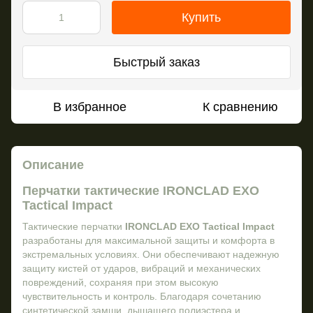
Купить
Быстрый заказ
В избранное
К сравнению
Описание
Перчатки тактические IRONCLAD EXO
Tactical Impact
Тактические перчатки
IRONCLAD EXO Tactical Impact
разработаны для максимальной защиты и комфорта в
экстремальных условиях. Они обеспечивают надежную
защиту кистей от ударов, вибраций и механических
повреждений, сохраняя при этом высокую
чувствительность и контроль. Благодаря сочетанию
синтетической замши, дышащего полиэстера и