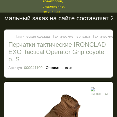
мальный заказ на сайте составляет 200
Тактическая одежда
Тактические перчатки
Тактические 
Перчатки тактические IRONCLAD
EXO Tactical Operator Grip coyote
р. S
Артикул:
000041100
Оставить отзыв