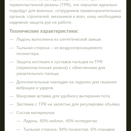
термопластичной резины (TPR), эти перчатки идеально
подойдут для военных, сотрудников правоохранительных
органов, строителей, механиков и всех, кому необходима
надежная защита рук на работе.
Технические характеристики:
Ладонь выполнена из синтетической замши.
Тыльная сторона – из воздухопроницаемого
полиэстера.
Защита костяшек и суставов пальцев из TPR
(термопластичная резина) с облегчением для
указательного пальца.
Дополнительные накладки на ладонях для гашения
вибрации и ударов.
Махровая вставка для удобного вытирания пота.
Застёжка с TPR на запястье для регулировки объёма.
Состав материалов:
Ладонь: 60% нейлон, 40% полиуретан
Тыльная сторона: 94% полиэстер, 6% спандекс