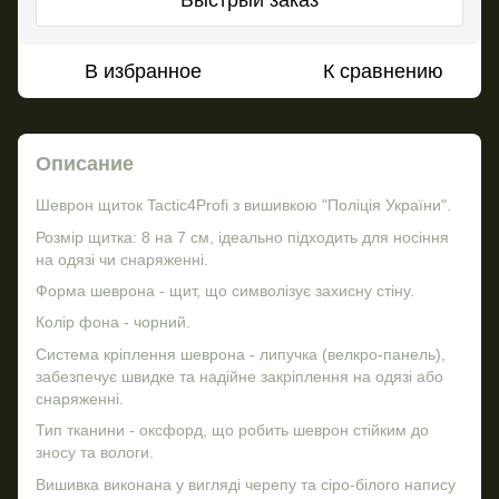
В избранное
К сравнению
Описание
Шеврон щиток Tactic4Profi з вишивкою "Поліція України".
Розмір щитка: 8 на 7 см, ідеально підходить для носіння
на одязі чи снаряженні.
Форма шеврона - щит, що символізує захисну стіну.
Колір фона - чорний.
Система кріплення шеврона - липучка (велкро-панель),
забезпечує швидке та надійне закріплення на одязі або
снаряженні.
Тип тканини - оксфорд, що робить шеврон стійким до
зносу та вологи.
Вишивка виконана у вигляді черепу та сіро-білого напису