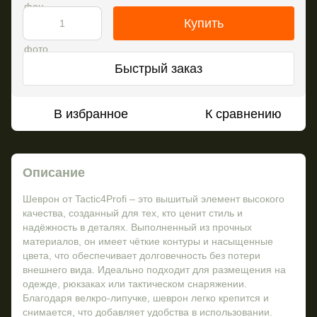
Купить
Быстрый заказ
В избранное
К сравнению
Описание
Шеврон от Tactic4Profi – это вышитый элемент высокого
качества, созданный для тех, кто ценит стиль и
надёжность в деталях. Выполненный из прочных
материалов, он имеет чёткие контуры и насыщенные
цвета, что обеспечивает долговечность без потери
внешнего вида. Идеально подходит для размещения на
одежде, рюкзаках или тактическом снаряжении.
Благодаря велкро-липучке, шеврон легко крепится и
снимается, что добавляет удобства в использовании.