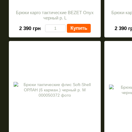
Брюки карго тактические BEZET Onyx
Брюки кар
черный р. L
Купить
2 390 грн
2 390 г