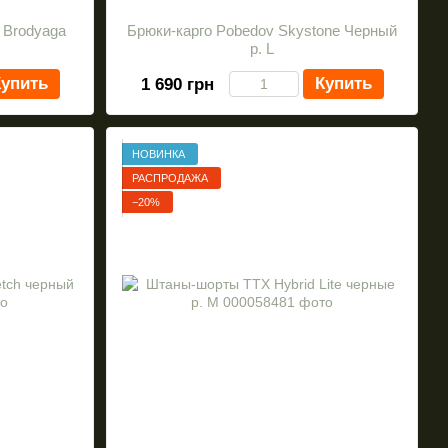
 Brodyaga
Брюки-карго Pobedov Skystone Черный
р. L
упить
Купить
1 690 грн
НОВИНКА
РАСПРОДАЖА
−20%