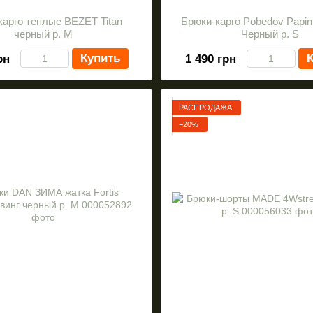
карго теплые BEZET Titan
Брюки-карго Pobedov Papin
черный р. M
Черный р. S
Купить
К
рн
1 490 грн
РАСПРОДАЖА
−20%