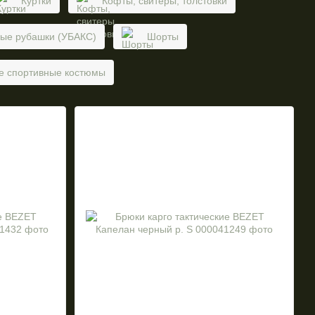
Куртки
Кофты, свитеры, толстовки
ые рубашки (УБАКС)
Шорты
ие спортивные костюмы