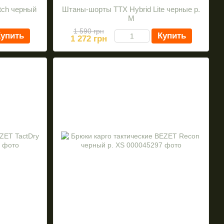
ch черный
Штаны-шорты TTX Hybrid Lite черные р.
M
1 590 грн
упить
Купить
1 272 грн