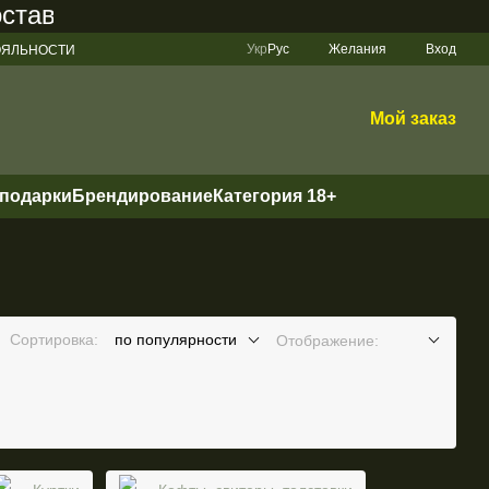
ляет 200 грн
Укр
Рус
Желания
Вход
ЛОЯЛЬНОСТИ
Мой заказ
 подарки
Брендирование
Категория 18+
Сортировка:
по популярности
Отображение: