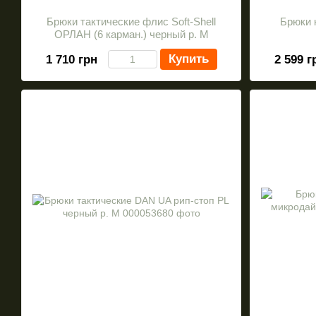
Брюки тактические флис Soft-Shell
Брюки 
ОРЛАН (6 карман.) черный р. M
Купить
1 710 грн
2 599 г