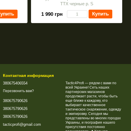
ТТХ черные р. S
упить
Купить
1 990 грн
Контактная информация
380675406554
Tactic4Profi — рядом с вами по
всей Украине! Сеть наших
Перезвонить вам?
партнерских магазинов
продолжает расти, чтобы быть
еще ближе к каждому, кто
380675790626
выбирает качественное
380675790626
тактическое снаряжение, одежду
и экипировку. Сегодня мы
380675790626
представлены во многих городах
Украины, и география нашего
tacticprofi@gmail.com
присутствия постоянно