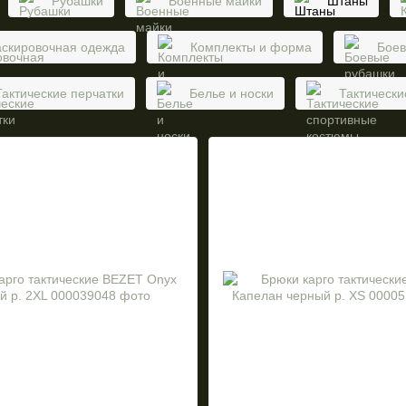
Рубашки
Военные майки
Штаны
скировочная одежда
Комплекты и форма
Боев
Тактические перчатки
Белье и носки
Тактическ