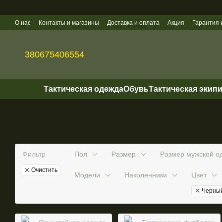
Перейти к основному контенту
О нас
Контакты и магазины
Доставка и оплата
Акция
Гарантия 
Политика конфиденциальности
Оптовые продажи
380675406554
Тактическая одежда
Обувь
Тактическая экип
Фильтр
Пол
Размер
Размер мужской о
Очистить
Модели
Наколенники
Цвет
Черны