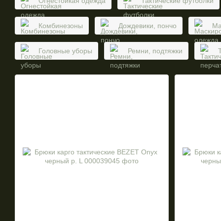
Огнестойкая одежда
Тактические футболки
Комбинезоны
Дождевики, пончо
Ма
Головные уборы
Ремни, подтяжки