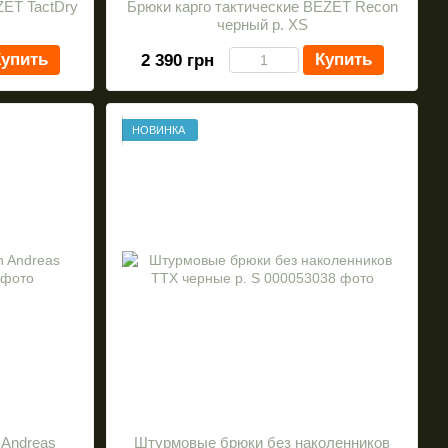
ZET TactDry
Брюки карго тактические BEZET Recon
черный р. XS
упить
Купить
2 390 грн
НОВИНКА
 Andreas
Штурмовые брюки без наколенников