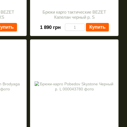
е BEZET
Брюки карго тактические BEZET
XS
Капелан черный р. S
упить
Купить
1 890 грн