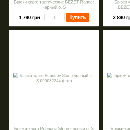
Брюки карго тактические BEZET Ranger
Брюки к
черный р. S
BEZET
Купить
1 790 грн
2 890 г
Брюки-карго Pobedov Stone черный р. S
Брюки-кар