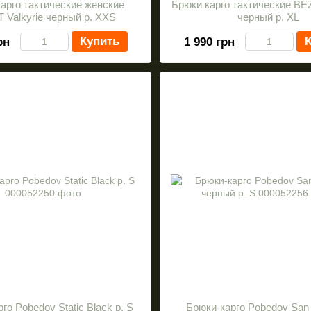
арго тактические женские
Брюки карго тактические BE
 Valkyrie черный р. XXS
черный р. XL
Купить
К
рн
1 990 грн
го Pobedov Static Black р. S
Брюки-карго Pobedov San