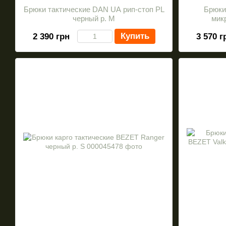
Брюки тактические DAN UA рип-стоп PL
Брюки
черный р. M
мик
Купить
2 390 грн
3 570 г