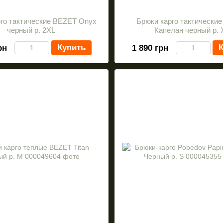
го тактические BEZET Onyx
Брюки карго тактически
черный р. 2XL
Капелан черный р. 
Купить
К
рн
1 890 грн