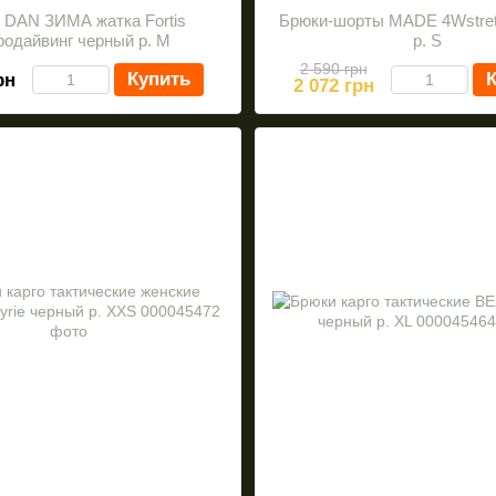
 DAN ЗИМА жатка Fortis
Брюки-шорты MADE 4Wstret
родайвинг черный р. M
р. S
2 590 грн
Купить
К
рн
2 072 грн