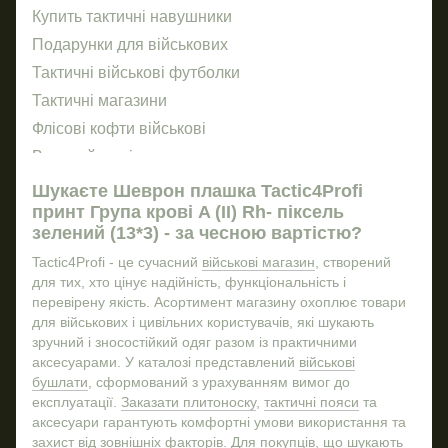
Купить тактичні навушники
Ше
Пр
Подарунки для військових
Ніж
За
Тактичні військові футболки
По
Тактичні магазини
Же
Флісові кофти військові
Бр
Воєнний ремінь
Різ
Військові годинники купити
Шукаєте Шеврон плашка Tactic4Profi
принт Група крові A (II) Rh- піксель
Брелоки купити
Кеп
зелений (13*3) - за чесною вартістю?
Тактична шапка
Шев
Tactic4Profi - це сучасний
військові магазин
, створений
Тактичні рукавиці ціна
Газ
для тих, хто цінує надійність, функціональність і
Жетон зсу
Бино
перевірену якість. Асортимент магазину охоплює товари
для військових і цивільних користувачів, які шукають
Магазин військової амуніції
зручний і зносостійкий одяг разом із практичними
Купить тактичну футболку
аксесуарами. У каталозі представлений
військові
Військовий тактичний рюкзак
бушлати
, сформований з урахуванням вимог до
експлуатації.
Заказати плитоноску
,
тактичні пояси
та
Ручка тактична
аксесуари гарантують комфортні умови використання та
Купити військову шапку
захист від зовнішніх факторів. Для покупців, що шукають