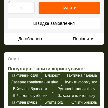
Купити
Швидке замовлення
До обраного
Порівняти
Опис
Популярні запити користувачів:
Тактичний одяг
Блокнот
Тактична панама
Лазерне гравіювання ціна
Купити форму зсу
Військові браслети
Рукавиці тактичні зсу
Військові футболки
Заказати плитоноску
Тактичні ручки
Купити худі
Купити бінокль