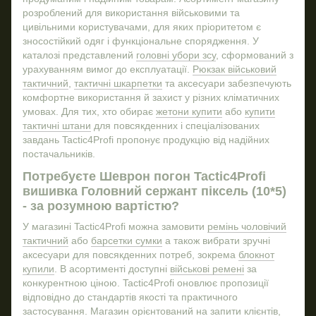
розроблений для використання військовими та
Купити ліхтар тактичний
Налi
цивільними користувачами, для яких пріоритетом є
Купити прапора
зносостійкий одяг і функціональне спорядження. У
Тактичні флісові кофти
каталозі представлений
головні убори зсу
, сформований з
урахуванням вимог до експлуатації.
Рюкзак військовий
Устілки купити
тактичний
,
тактичні шкарпетки
та аксесуари забезпечують
Пончо дощовик купити
комфортне використання й захист у різних кліматичних
умовах. Для тих, хто обирає
жетони купити
або
купити
Підсумок для аптечки
Ніж
тактичні штани
для повсякденних і спеціалізованих
Браслети для військових
завдань Tactic4Profi пропонує продукцію від надійних
Тактичний ремінь купити
Курт
постачальників.
Купити патчі військові
Потребуєте Шеврон погон Tactic4Profi
вишивка Головний сержант піксель (10*5)
Защитні очки
- за розумною вартістю?
Купити ніж військовий
ПВХ
У магазині Tactic4Profi можна замовити
ремінь чоловічий
Берці військові літні
тактичний
або
барсетки сумки
а також вибрати зручні
Купити стікери
аксесуари для повсякденних потреб, зокрема
блокнот
купили
. В асортименті доступні
військові ремені
за
конкурентною ціною. Tactic4Profi оновлює пропозиції
відповідно до стандартів якості та практичного
застосування. Магазин орієнтований на запити клієнтів,