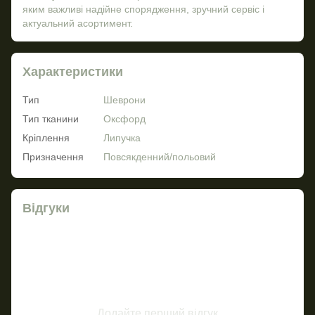
яким важливі надійне спорядження, зручний сервіс і
актуальний асортимент.
Характеристики
Тип
Шеврони
Тип тканини
Оксфорд
Кріплення
Липучка
Призначення
Повсякденний/польовий
Відгуки
Додайте перший відгук