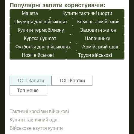
Популярні запити користувачів:
Мачета
Купити тактичні шорти
Окуляри для військових
Компас армійський
Купити термобілизну
Замовити жетон
Куртка бушлат
Напашники
Футболки для військових
Армійський одяг
Ножі військові
Труси військові
ТОП Запити
ТОП Картки
Топ меню
Тактичні кросівки військові
По
Ше
Купити тактичний одяг
Пр
Військове взуття купити