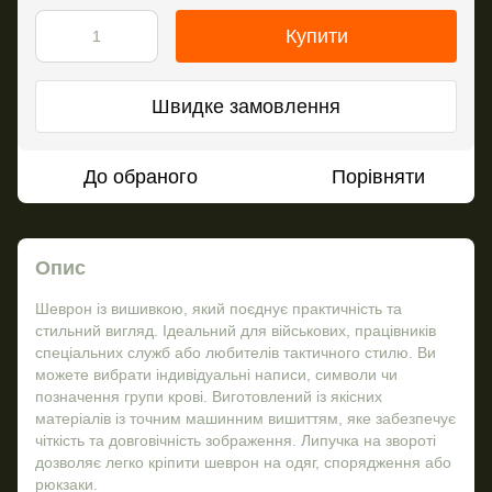
Купити
Швидке замовлення
До обраного
Порівняти
Опис
Шеврон із вишивкою, який поєднує практичність та
стильний вигляд. Ідеальний для військових, працівників
спеціальних служб або любителів тактичного стилю. Ви
можете вибрати індивідуальні написи, символи чи
позначення групи крові. Виготовлений із якісних
матеріалів із точним машинним вишиттям, яке забезпечує
чіткість та довговічність зображення. Липучка на звороті
дозволяє легко кріпити шеврон на одяг, спорядження або
рюкзаки.