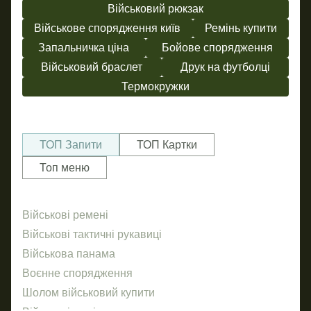
Військовий рюкзак
Військове спорядження київ
Ремінь купити
Запальничка ціна
Бойове спорядження
Військовий браслет
Друк на футболці
Термокружки
ТОП Запити
ТОП Картки
Топ меню
Військові ремені
Ше
Пр
Військові тактичні рукавиці
За
Військова панама
По
Воєнне спорядження
Же
Шолом військовий купити
Брел
Бр