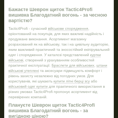
Військові ножі купити
Різ
Тактичні очки ціна
Бажаєте Шеврон щиток Tactic4Profi
вишивка Благодатний вогонь - за чесною
Військова панама купити
вартістю?
Пояс тактичний купити
Tactic4Profi - сучасний
військове спорядження
,
Берці літні зсу купити
Сид
орієнтований на покупців, для яких важливі надійність і
Купити підсумок для турнікету
продумане виконання. Асортимент магазину
розрахований як на військову, так і на цивільну аудиторію,
Панами військові купити
Нал
яким важливий практичний та зносостійкий екіпірувальний
Сбу шеврон
Плак
одяг і спорядження. У каталозі представлений
куртки
Тактична куртка купити
Руч
військові
, створений з урахуванням особливостей
практичної експлуатації.
Браслети для військових
,
штани
Мультіінструмент
ПВХ
військові утеплені
та аксесуари підвищують комфорт і
Берці зимові зсу купити
Кар
рівень захисту незалежно від погодних умов. Для
користувачів, які шукають
купити літні берці зсу
або
Група крові шеврон
військовий одяг купити
для практичного використання в
Жилетка тактична
різних умовах Tactic4Profi пропонує асортимент від
Тактичні ліхтарі
Ніж
перевірених компаній.
Футболка військова
Бре
Плануєте Шеврон щиток Tactic4Profi
вишивка Благодатний вогонь - за
Тактичні військові окуляри
вигідною ціною?