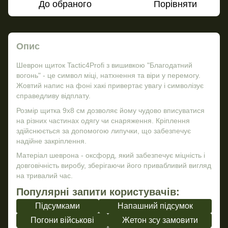
До обраного
Порівняти
Опис
Шеврон щиток Tactic4Profi з вишивкою "Благодатний
вогонь" - це символ міці, натхнення та віри у перемогу.
Жовтий напис на фоні хакі привертає увагу і символізує
справедливу відплату.
Розмір щитка 9х8 см дозволяє йому чудово вписуватися
на різних частинах одягу чи снаряження. Кріплення
здійснюється за допомогою липучки, що забезпечує
надійне закріплення.
Матеріал шеврона - оксфорд, який забезпечує міцність і
довговічність виробу, зберігаючи його привабливий вигляд
на тривалий час.
Популярні запити користувачів:
Підсумками
Напашний підсумок
Погони військові
Жетон зсу замовити