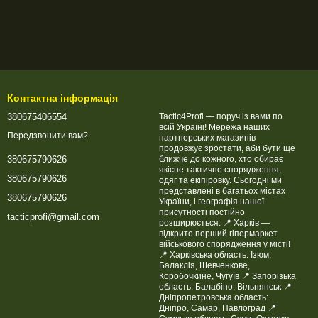
Контактна інформація
380675406554
Tactic4Profi — поруч із вами по
всій Україні! Мережа наших
Передзвонити вам?
партнерських магазинів
продовжує зростати, аби бути ще
ближче до кожного, хто обирає
380675790626
якісне тактичне спорядження,
380675790626
одяг та екіпіровку. Сьогодні ми
представлені в багатьох містах
380675790626
України, і географія нашої
присутності постійно
tacticprofi@gmail.com
розширюється: 📍 Харків —
відкрито перший гіпермаркет
військового спорядження у місті!
📍 Харківська область: Ізюм,
Балаклія, Шевченкове,
Коробочкине, Чугуїв 📍 Запорізька
область: Балабіно, Вільнянськ 📍
Дніпропетровська область:
Дніпро, Самар, Павлоград 📍