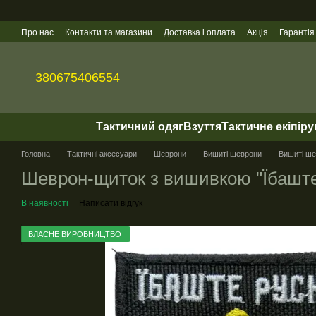
Перейти до основного контенту
Про нас
Контакти та магазини
Доставка і оплата
Акція
Гарантія
Гуртові продажі
380675406554
Тактичний одяг
Взуття
Тактичне екіпір
Головна
Тактичні аксесуари
Шеврони
Вишиті шеврони
Вишиті шев
Шеврон-щиток з вишивкою "Їбаште
В наявності
Написати відгук
ВЛАСНЕ ВИРОБНИЦТВО