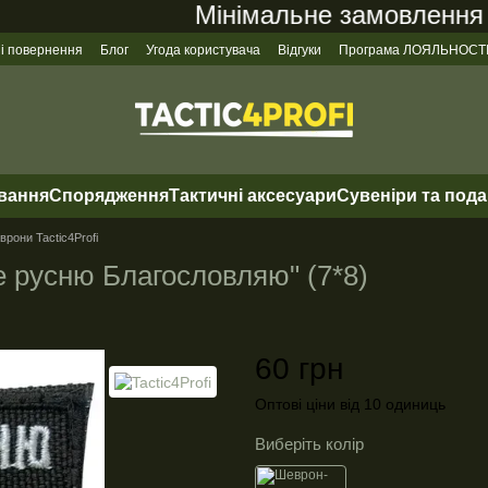
Мінімальне замовлення на 
 і повернення
Блог
Угода користувача
Відгуки
Програма ЛОЯЛЬНОСТ
ування
Спорядження
Тактичні аксесуари
Сувеніри та под
рони Tactic4Profi
 русню Благословляю" (7*8)
60 грн
Оптові ціни від 10 одиниць
Виберіть колір