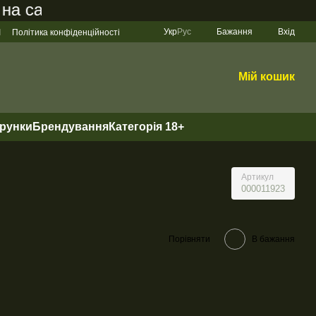
сайті становить 200 грн
Укр
Рус
Бажання
Вхід
І
Політика конфіденційності
Мій кошик
арунки
Брендування
Категорія 18+
Артикул
000011923
Порівняти
В бажання