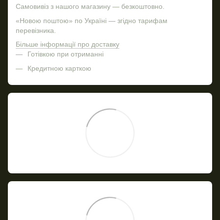
Самовивіз з нашого магазину — безкоштовно.
«Новою поштою» по Україні — згідно тарифам
перевізника.
Більше інформації про доставку
Готівкою при отриманні
Кредитною карткою