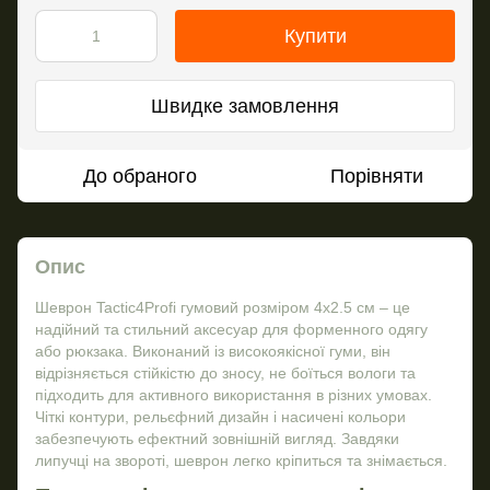
Купити
Швидке замовлення
До обраного
Порівняти
Опис
Шеврон Tactic4Profi гумовий розміром 4х2.5 см – це
надійний та стильний аксесуар для форменного одягу
або рюкзака. Виконаний із високоякісної гуми, він
відрізняється стійкістю до зносу, не боїться вологи та
підходить для активного використання в різних умовах.
Чіткі контури, рельєфний дизайн і насичені кольори
забезпечують ефектний зовнішній вигляд. Завдяки
липучці на звороті, шеврон легко кріпиться та знімається.