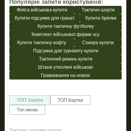
Популярні запити користувачів:
Фляга військова купити
Тактичні шорти
Купити підсумки для гранат
Купити брелки
Купити тактичну футболку
Комплект військової форми зсу
Купити тактичну кофту
Сокира купити
Підсумок для турнікету купити
Тактичний ремінь купити
Штани утеплені військові
Гравіювання на ножах
ТОП Запити
ТОП Картки
Топ меню
Тактичні шоломи купити
Ше