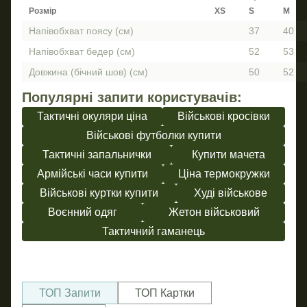
Розмір
XS
S
M
Напівобхват поясу (см)
37
40
Напівобхват бедер (см)
52
53
Довжина (бічний шов) (см)
50
52
Популярні запити користувачів:
Тактичні окуляри ціна
Військові кросівки
Військові футболки купити
Тактичні запальнички
Купити мачета
Армійські часи купити
Ціна термокружки
Військові куртки купити
Худі військове
Воєнний одяг
Жетон військовий
Тактичний гаманець
ТОП Запити
ТОП Картки