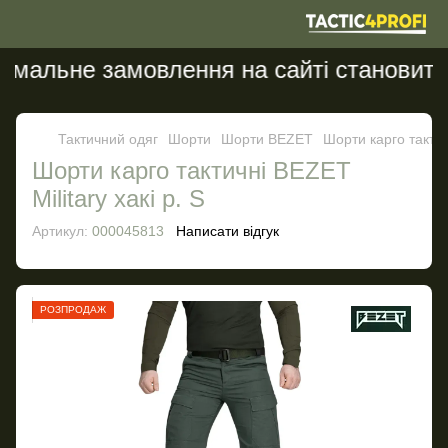
альне замовлення на сайті становить 20
Тактичний одяг
Шорти
Шорти BEZET
Шорти карго тактичн
Шорти карго тактичні BEZET
Military хакі р. S
Артикул:
000045813
Написати відгук
РОЗПРОДАЖ