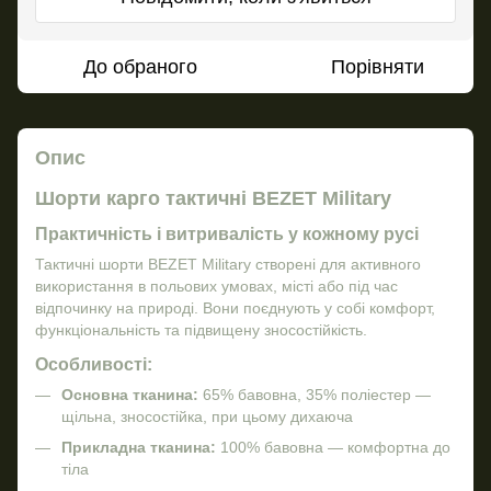
До обраного
Порівняти
Опис
Шорти карго тактичні BEZET Military
Практичність і витривалість у кожному русі
Тактичні шорти BEZET Military створені для активного
використання в польових умовах, місті або під час
відпочинку на природі. Вони поєднують у собі комфорт,
функціональність та підвищену зносостійкість.
Особливості:
Основна тканина:
65% бавовна, 35% поліестер —
щільна, зносостійка, при цьому дихаюча
Прикладна тканина:
100% бавовна — комфортна до
тіла