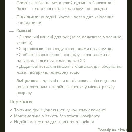
Пояс:
застібка на металевий гудзик та блискавка; з
боків — еластичні вставки для зручної посадки
Півкільця:
на задній частині пояса для кріплення
спорядження
Кишені:
• 2 класичні кишені для рук (зліва додаткова маленька
кишеня)
• 2 прорізні кишені ззаду з клапанами на липучках
• 2 об'ємні карго-кишені спереду з клапанами на
липучках, пошиті за технологією 3D
• Додаткові потаємні кишені в клапанах для зберігання
ножа, ліхтарика, телефону тощо
Зміцнення:
подвійні шви на ділянках з підвищеним
навантаженням + надійні закрепки у місцях ризику
розриву
Переваги:
✔ Тактична функціональність у кожному елементі
✔ Максимальна місткість без втрати комфорту
✔ Надійні матеріали для тривалого носіння
Розмірна сітка