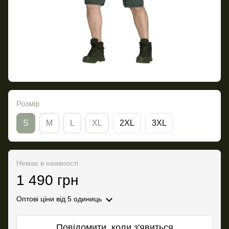
Розмір
S
M
L
XL
2XL
3XL
Немає в наявності
1 490 грн
Оптові ціни
від 5 одиниць
Повідомити, коли з'явиться