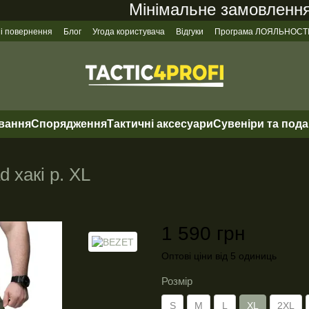
Мінімальне замовлення на
 і повернення
Блог
Угода користувача
Відгуки
Програма ЛОЯЛЬНОСТ
ування
Спорядження
Тактичні аксесуари
Сувеніри та под
 хакі р. XL
1 590 грн
Оптові ціни від 5 одиниць
Розмір
S
M
L
XL
2XL