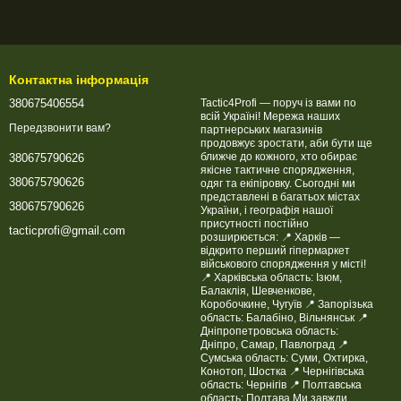
Контактна інформація
380675406554
Tactic4Profi — поруч із вами по
всій Україні! Мережа наших
Передзвонити вам?
партнерських магазинів
продовжує зростати, аби бути ще
ближче до кожного, хто обирає
380675790626
якісне тактичне спорядження,
380675790626
одяг та екіпіровку. Сьогодні ми
представлені в багатьох містах
380675790626
України, і географія нашої
присутності постійно
tacticprofi@gmail.com
розширюється: 📍 Харків —
відкрито перший гіпермаркет
військового спорядження у місті!
📍 Харківська область: Ізюм,
Балаклія, Шевченкове,
Коробочкине, Чугуїв 📍 Запорізька
область: Балабіно, Вільнянськ 📍
Дніпропетровська область:
Дніпро, Самар, Павлоград 📍
Сумська область: Суми, Охтирка,
Конотоп, Шостка 📍 Чернігівська
область: Чернігів 📍 Полтавська
область: Полтава Ми завжди