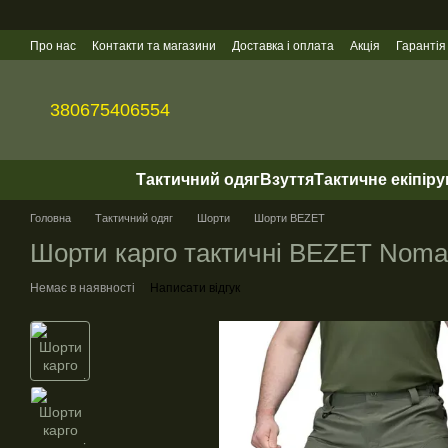
Перейти до основного контенту
Про нас
Контакти та магазини
Доставка і оплата
Акція
Гарантія
Гуртові продажі
380675406554
Тактичний одяг
Взуття
Тактичне екіпір
Головна
Тактичний одяг
Шорти
Шорти BEZET
Шорти карго тактичні BEZET Nomad
Немає в наявності
Написати відгук