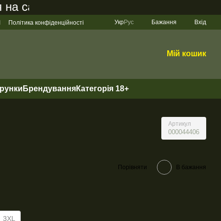
 сайті становить 200 грн
Укр
Рус
Бажання
Вхід
І
Політика конфіденційності
Мій кошик
арунки
Брендування
Категорія 18+
Артикул
000044406
Порівняти
В бажання
3XL