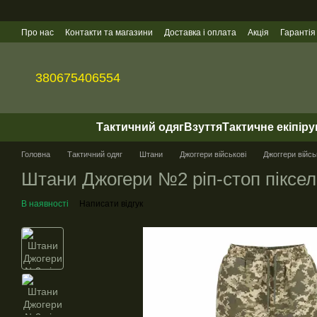
Перейти до основного контенту
Про нас
Контакти та магазини
Доставка і оплата
Акція
Гарантія
Гуртові продажі
380675406554
Тактичний одяг
Взуття
Тактичне екіпір
Головна
Тактичний одяг
Штани
Джоггери військові
Джоггери військ
Штани Джогери №2 ріп-стоп піксел
В наявності
Написати відгук