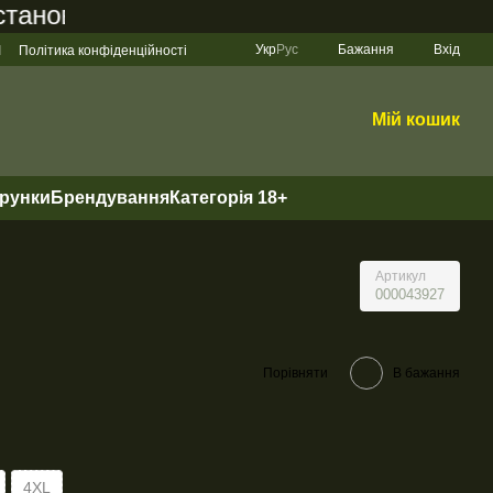
новить 200 грн
Укр
Рус
Бажання
Вхід
І
Політика конфіденційності
Мій кошик
арунки
Брендування
Категорія 18+
Артикул
000043927
Порівняти
В бажання
4XL