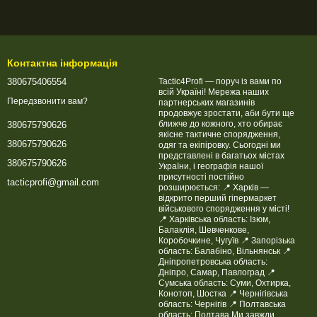
Контактна інформація
380675406554
Tactic4Profi — поруч із вами по
всій Україні! Мережа наших
Передзвонити вам?
партнерських магазинів
продовжує зростати, аби бути ще
ближче до кожного, хто обирає
380675790626
якісне тактичне спорядження,
380675790626
одяг та екіпіровку. Сьогодні ми
представлені в багатьох містах
380675790626
України, і географія нашої
присутності постійно
tacticprofi@gmail.com
розширюється: 📍 Харків —
відкрито перший гіпермаркет
військового спорядження у місті!
📍 Харківська область: Ізюм,
Балаклія, Шевченкове,
Коробочкине, Чугуїв 📍 Запорізька
область: Балабіно, Вільнянськ 📍
Дніпропетровська область:
Дніпро, Самар, Павлоград 📍
Сумська область: Суми, Охтирка,
Конотоп, Шостка 📍 Чернігівська
область: Чернігів 📍 Полтавська
область: Полтава Ми завжди