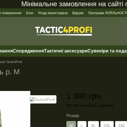
Мінімальне замовлення на сайті ста
 і повернення
Блог
Угода користувача
Відгуки
Програма ЛОЯЛЬНОСТ
ування
Спорядження
Тактичні аксесуари
Сувеніри та под
ові Tactic4Profi
ь р. M
1 390 грн
Оптові ціни від 5 одиниць
Розмір
M
L
XL
2XL
3XL