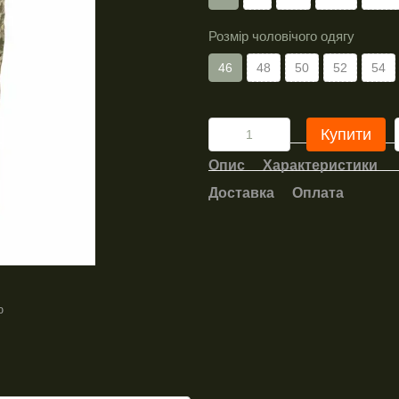
Розмір чоловічого одягу
46
48
50
52
54
Купити
Опис
Характеристики
Доставка
Оплата
ю