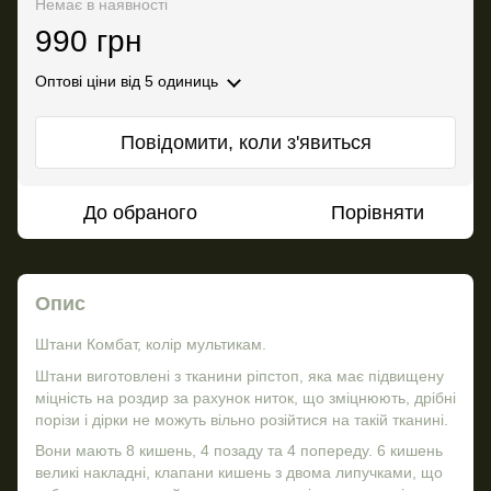
Немає в наявності
990 грн
Оптові ціни
від 5 одиниць
Повідомити, коли з'явиться
До обраного
Порівняти
Опис
Штани Комбат, колір мультикам.
Штани виготовлені з тканини ріпстоп, яка має підвищену
міцність на роздир за рахунок ниток, що зміцнюють, дрібні
порізи і дірки не можуть вільно розійтися на такій тканині.
Вони мають 8 кишень, 4 позаду та 4 попереду. 6 кишень
великі накладні, клапани кишень з двома липучками, що