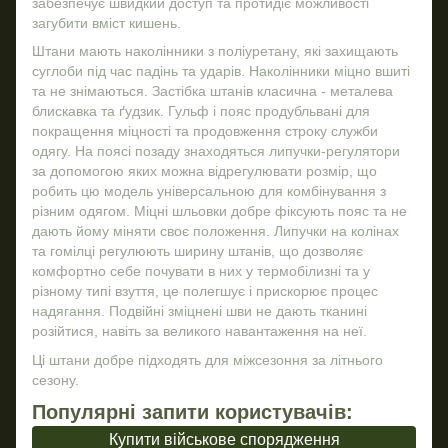
забезпечує швидкий доступ та протидіє можливості
загубити вміст кишень.
Штани мають наколінники з поліуретану, які захищають
суглоби під час падінь та ударів. Наколінники міцно вшиті
та не знімаються. Застібка штанів класична - металева
блискавка та ґудзик. Гульф і пояс продубльвані для
покращення міцності та продовження строку служби
одягу. На поясі позаду знаходяться липучки-регулятори
за допомогою яких можна відрегулювати розмір, що
робить цю модель універсальною для комбінування з
різним одягом. Міцні шльовки добре фіксують пояс та не
дають йому міняти своє положення. Липучки на колінах
та гомілці регулюють ширину штанів, що дозволяє
комфортно себе почувати в них у термобілизні та у
різному типі взуття, це полегшує і прискорює процес
надягання. Подвійні зміцнені шви не дають тканині
розійтися, навіть за великого навантаження на неї.
Ці штани добре підходять для міжсезоння за літнього
сезону.
Популярні запити користувачів:
Купити військове спорядження