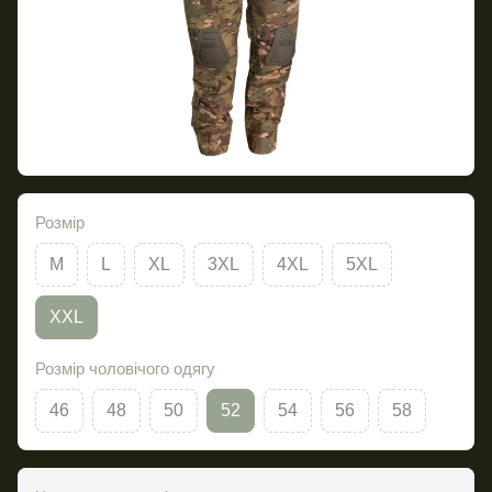
Розмір
M
L
XL
3XL
4XL
5XL
XXL
Розмір чоловічого одягу
46
48
50
52
54
56
58