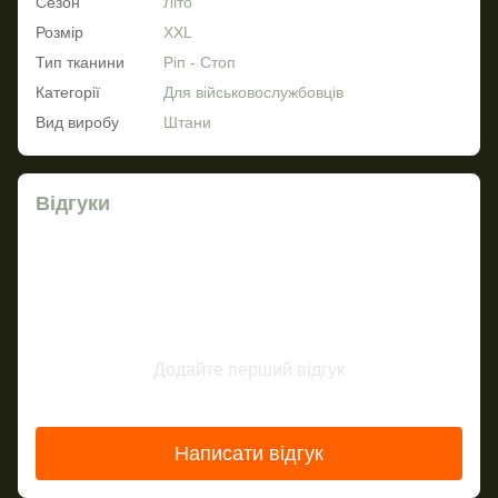
Сезон
Літо
Розмір
XXL
Тип тканини
Ріп - Стоп
Категорії
Для військовослужбовців
Вид виробу
Штани
Відгуки
Додайте перший відгук
Написати відгук