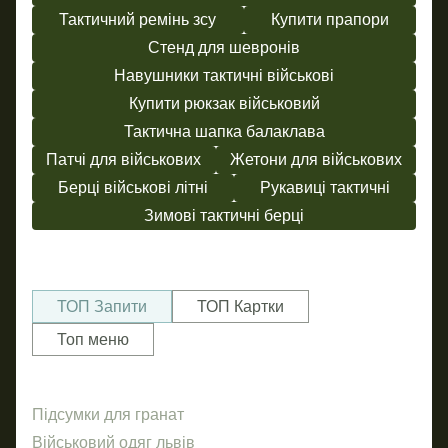
Тактичний ремінь зсу
Купити прапори
Стенд для шевронів
Навушники тактичні військові
Купити рюкзак військовий
Тактична шапка балаклава
Патчі для військових
Жетони для військових
Берці військові літні
Рукавиці тактичні
Зимові тактичні берці
ТОП Запити
ТОП Картки
Топ меню
Підсумки для гранат
Шорт
Так
фу
Військовий одяг львів
Худі