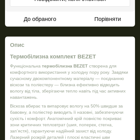
До обраного
Порівняти
Опис
Термобілизна комплект BEZET
Функціональна
термобілизна BEZET
створена для
комфортного використання у холодну пору року. Завдяки
сучасному двокомпонентному матеріалу — поєднанню
віскози та поліестеру — білизна ефективно відводить
вологу від тіла, зберігаючи тепло навіть під час активних
навантажень.
Віскоза вбирає та випаровує вологу на 50% швидше за
бавовну, а поліестер виводить її назовні, забезпечуючи
сухість і комфорт. Анатомічний крій повністю покриває
зони критичних тепловтрат (шия, поперек, стегна,
зап’ястя), гарантуючи надійний захист від холоду.
Лазерний розкрій деталей і плоскі еластичні шви