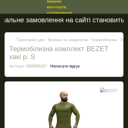
альне замовлення на сайті становить 20
Тактичний одяг
Білизна та шкарпетки
Термобілизна
Тер
Термобілизна комплект BEZET
хакі р. S
Артикул:
000050197
Написати відгук