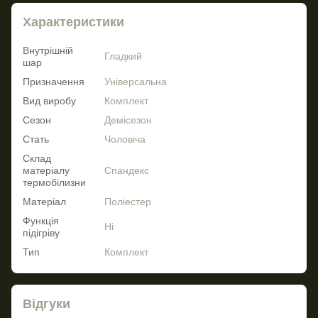
Характеристики
Внутрішній
Гладкий
шар
Призначення
Універсальна
Вид виробу
Комплект
Сезон
Демісезон
Стать
Чоловіча
Склад
матеріалу
Спандекс
термобілизни
Матеріал
Поліестер
Функція
Ні
підігріву
Тип
Комплект
Відгуки