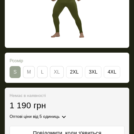
Розмір
S
M
L
XL
2XL
3XL
4XL
Немає в наявності
1 190 грн
Оптові ціни
від 5 одиниць
Повідомити, коли з'явиться