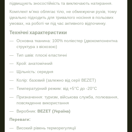
підвищують зносостійкість та виключають натирання.
Комплект м’яко облягає тіло, не обмежуючи рухів, тому
ідеально підходить для тривалого носіння в польових
умовах, на роботі чи під час активного відпочинку.
Технічні характеристики
Основна тканина: 100% поліестер (двокомпонентна
структура з віскозою)
Тип швів: плоскі еластичні
Крой: анатомічний
Щільність: середня
Колір: базовий (залежно від серії BEZET)
Температурний режим: від +5°C до -20°C
Призначення: туризм, військова служба, полювання,
повсякденне використання
Виробник:
BEZET (Україна)
Переваги:
Високий рівень терморегуляції