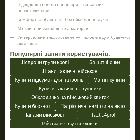
Відведення вологи навіть при інтенсивних
навантаженнях
Комфортне облягання без обмеження рухів
М’який, приємний до тіла матеріал
Універсальне використання — підходить для будь-якої
активності
Популярні запити користувачів:
Шеврони групи крові
Защитні очки
Штани тактичні військові
Купити підсумок для патронів
Магніт купити
Купити тактичні навушники
Обкладинка на військовий квиток
Купити блокнот
Патріотичні наліпки на авто
Панами військові
Tactic4profi
Військове взуття купити