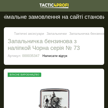
німальне замовлення на сайті становить
Тактичні аксесуари
Запальнички
Запальничка бензинова 
Запальничка бензинова з
наліпкой Чорна серія № 73
Артикул:
000035347
Написати відгук
ВЛАСНЕ ВИРОБНИЦТВО