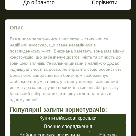
До обраного
Порівняти
Опис
Бензинова запальничка з наліпкою – стильний та
надійний аксесуар, що стане незамінним в
повсякденному житті. Виконана з металу, вона має міцну
конструкцію, що забезпечує довговічність та стійкість до
зовнішніх впливів. Унікальний дизайн з наліпкою додає
індивідуальності та дозволяє виразити свою особистість.
Вона легко заправляється бензином і забезпечує
стабільне полум'я навіть у вітряну погоду. Компактний
розмір дозволяє зручно носити її в кишені або рюкзаку.
Ідеальний вибір для тих, хто цінує якість та стиль в
одному виробі.
Популярні запити користувачів:
Купити військові кросівки
Воєнне спорядження
Бойова сорочка зсу купити
Бінокль