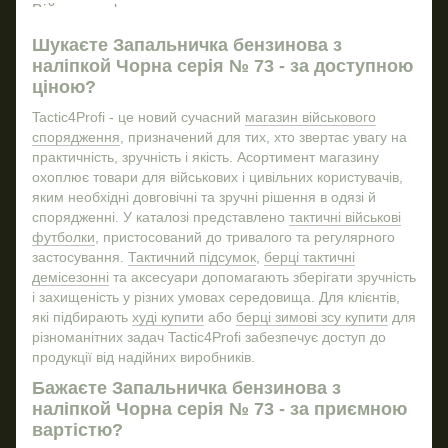
Бр
Військову форму купити
Рюкз
Різ
Купити мішень
Ніж 
Шукаєте Запальничка бензинова з
наліпкой Чорна серія № 73 - за доступною
Комплект військового спорядження
ціною?
Обкладинка посвідчення офіцера зсу
Tactic4Profi - це новий сучасний
магазин військового
Machete
спорядження
, призначений для тих, хто звертає увагу на
Військові товари військторг
практичність, зручність і якість. Асортимент магазину
охоплює товари для військових і цивільних користувачів,
Сокира купити
яким необхідні довговічні та зручні рішення в одязі й
Термобілизна купить
спорядженні. У каталозі представлено
тактичні військові
Штани карго військові
футболки
, пристосований до тривалого та регулярного
застосування.
Тактичний підсумок
,
берці тактичні
Підсумок для телефону тактичний
демісезонні
та аксесуари допомагають зберігати зручність
Тактичний блокнот
Жил
і захищеність у різних умовах середовища. Для клієнтів,
які підбирають
худі купити
або
берці зимові зсу купити
для
Військовий одяг інтернет магазин
різноманітних задач Tactic4Profi забезпечує доступ до
Купити тактичні берці зимові
продукції від надійних виробників.
Магазин тактичного спорядження
Бажаєте Запальничка бензинова з
Штани військові купити
наліпкой Чорна серія № 73 - за приємною
вартістю?
Військовий ліхтар
Сте