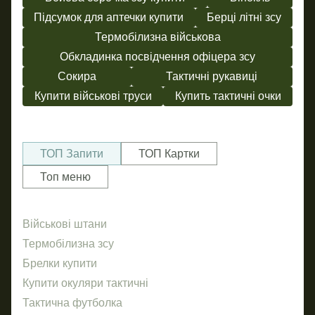
Підсумок для аптечки купити
Берці літні зсу
Термобілизна військова
Обкладинка посвідчення офіцера зсу
Сокира
Тактичні рукавиці
Купити військові труси
Купить тактичні очки
ТОП Запити
ТОП Картки
Топ меню
Військові штани
За
Ше
Термобілизна зсу
Шев
Пр
Брелки купити
По
Купити окуляри тактичні
Же
Тактична футболка