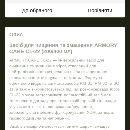
До обраного
Порівняти
Опис
Засіб для чищення та змащення ARMORY
CARE CL-22 (200/400 мл)
ARMORY CARE CL-22 — універсальний засіб для
очищення та змащення зброї, створений для
нейтралізації активних речовин після використання
спеціалізованих очищувачів та мастил. Формула
ефективно видаляє залишки засобів RM-31, RM-32 та SO-
11, а також використовується під час розконсервації зброї.
CL-22 можна застосовувати як самостійний засіб для
термінового догляду при інтенсивній стрільбі: він швидко
усуває пил, пісок та випадкові забруднення,
забезпечуючи належне функціонування УСМ, затвора,
газового двигуна та напрямних.
Засіб рівномірно наноситься тонким шаром, змащує