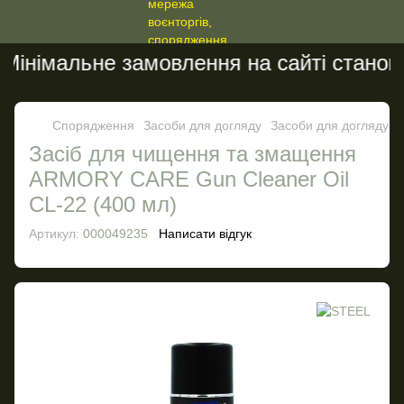
інімальне замовлення на сайті становит
Спорядження
Засоби для догляду
Засоби для догляду 
Засіб для чищення та змащення
ARMORY CARE Gun Cleaner Oil
CL-22 (400 мл)
Артикул:
000049235
Написати відгук