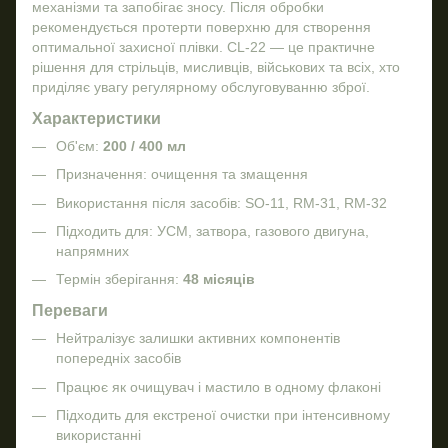
механізми та запобігає зносу. Після обробки
рекомендується протерти поверхню для створення
оптимальної захисної плівки. CL-22 — це практичне
рішення для стрільців, мисливців, військових та всіх, хто
приділяє увагу регулярному обслуговуванню зброї.
Характеристики
Об'єм:
200 / 400 мл
Призначення: очищення та змащення
Використання після засобів: SO-11, RM-31, RM-32
Підходить для: УСМ, затвора, газового двигуна,
напрямних
Термін зберігання:
48 місяців
Переваги
Нейтралізує залишки активних компонентів
попередніх засобів
Працює як очищувач і мастило в одному флаконі
Підходить для екстреної очистки при інтенсивному
використанні