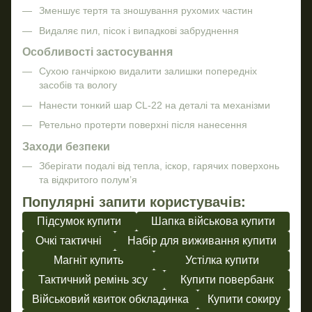
Зменшує тертя та зношування рухомих частин
Видаляє пил, пісок і випадкові забруднення
Особливості застосування
Сухою ганчіркою видалити залишки попередніх
засобів та вологу
Нанести тонкий шар CL-22 на деталі та механізми
Ретельно протерти поверхні після нанесення
Заходи безпеки
Зберігати подалі від тепла, іскор, гарячих поверхонь
та відкритого полум’я
Популярні запити користувачів:
Підсумок купити
Шапка військова купити
Очкі тактичні
Набір для виживання купити
Магніт купить
Устілка купити
Тактичний ремінь зсу
Купити повербанк
Військовий квиток обкладинка
Купити сокиру