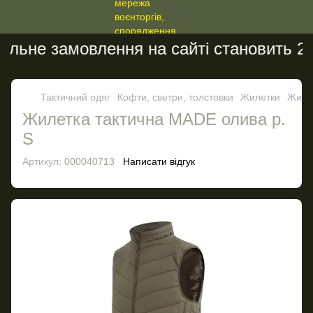
льне замовлення на сайті становить 200
Тактичний одяг
Кофти, светри, толстовки
Жилетки
Жиле
Жилетка тактична MADE олива р.
S
Артикул:
000040713
Написати відгук