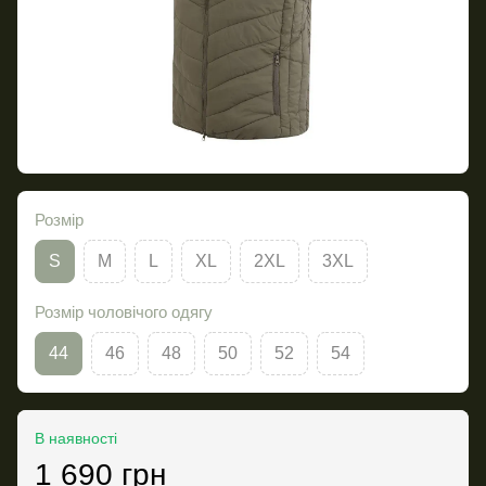
Розмір
S
M
L
XL
2XL
3XL
Розмір чоловічого одягу
44
46
48
50
52
54
В наявності
1 690 грн