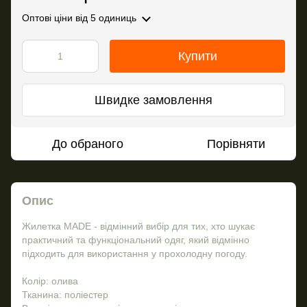
Оптові ціни
від 5 одиниць
Купити
Швидке замовлення
До обраного
Порівняти
Опис
Жилетка MADE - відмінний вибір для тих, хто шукає
практичний та функціональний одяг, який відмінно
підходить для використання у прохолодну погоду.
Колір: олива
Тканина: поліестер