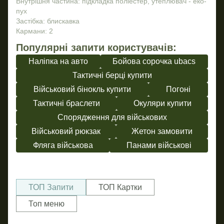
Внутрішня частина: підкладка поліестер, утеплювач - еко-
пух
Застібка: блискавка
Кармани: 2
Популярні запити користувачів:
Наліпка на авто
Бойова сорочка ubacs
Тактичні берці купити
Військовий бінокль купити
Погоні
Тактичні браслети
Окуляри купити
Спорядження для військових
Військовий рюкзак
Жетон замовити
Фляга військова
Панами військові
ТОП Запити
ТОП Картки
Топ меню