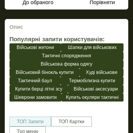
До обраного
Порівняти
Опис
Популярні запити користувачів:
Військові жетони
Шапки для військових
Тактичні спорядження
Військова форма одягу
Військовий бінокль купити
Худі військове
Тактичний баул
Термобілизна купити
Купити берці літні зсу
Військові аксесуари
Шеврони замовити
Купить окуляри тактичні
ТОП Запити
ТОП Картки
Топ меню