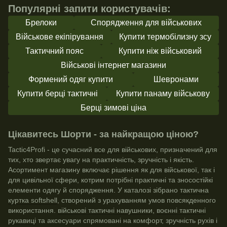
Популярні запити користувачів:
Брелоки
Спорядження для військових
Військове екіпірування
Купити термобілизну зсу
Тактичний пояс
Купити ніж військовий
Військові інтернет магазини
Формений одяг купити
Шевронами
Купити берці тактичні
Купити панаму військову
Берці зимові ціна
Цікавитесь Шорти - за найкращою ціною?
Tactic4Profi - це сучасний
все для військових
, призначений для
тих, хто звертає увагу на практичність, зручність і якість.
Асортимент магазину включає рішення як для військової, так і
для цивільної сфери, котрим потрібні практичні та зносостійкі
елементи одягу й спорядження. У каталозі зібрано
тактична
куртка softshell
, створений з урахуванням умов повсякденного
використання.
військові тактичні навушники
,
воєнні тактичні
рукавиці
та аксесуари спрямовані на комфорт, зручність рухів і