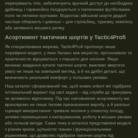
перегрівають тіло, забезпечують зручний доступ до необхідних
дрібниць і гармонійно поєднуються з тактичними футболками,
поло чи легкими куртками. Водночас військові шорти дедалі
частіше обирають і цивільні – для стрільбищ, туризму, кемпінгу
або активного міського ритму.
Асортимент тактичних шортів у Tactic4Profi
Як спеціалізована мережа, Tactic4Profi пропонує лише
перевірені моделі, у яких баланс між міцністю, ергономікою та
практичністю відчувається з першого дня носіння. Якщо
виникає завдання купити тактичні шорти, важливо звертати
увагу не лише на зовнішній вигляд, а й на дрібні деталі, що
визначають реальний комфорт у польових умовах.
Наш каталог сформований так, щоб кожен клієнт міг підібрати
оптимальний варіант під свої задачі – від служби до тренувань
чи активного відпочинку. Під час наповнення асортименту ми
враховуємо не лише типове призначення виробу, а й реальні
сценарії використання: тривале носіння у спекотну погоду,
активні переміщення з екіпіруванням, роботу в міських умовах
або польові виїзди. Саме тому в каталозі представлені моделі
з різним кроєм, щільністю тканин і функціональними
рішеннями, що дозволяє підібрати тактичні шорти під