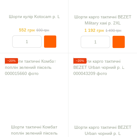
Шорти кулір Kotocam р. L
Шорти карго тактичні BEZET
Military хакі р. 2XL
552 грн
1 192 грн
690 грн
1 490 грн
−20%
−20%
Шорти тактичні Комбат
Шорти карго тактичні BEZET
поплін зелений піксель
Urban чорний р. L