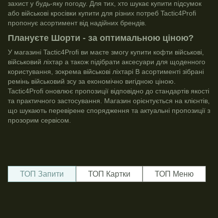
захист у будь-яку погоду. Для тих, хто шукає
купити підсумок
або
військові кросівки купити
для різних потреб Tactic4Profi
пропонує асортимент від надійних брендів.
Плануєте Шорти - за оптимальною ціною?
У магазині Tactic4Profi ви маєте змогу купити
кофти військові
,
військовий ліхтар
а також підібрати аксесуари для щоденного
користування, зокрема
військові ліхтарі
В асортименті зібрані
ремінь військовий зсу
за економічно вигідною ціною.
Tactic4Profi оновлює пропозиції відповідно до стандартів якості
та практичного застосування. Магазин орієнтується на клієнтів,
що шукають перевірене спорядження та актуальні пропозиції з
прозорим сервісом.
ТОП Запити
ТОП Картки
ТОП Меню