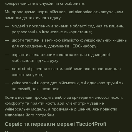
конкретний стиль служби чи спосіб життя.
Ми пропонуємо шорти військові, які відповідають актуальним
вимогам до тактичного одягу:
моделі з посиленими зонами в області сидіння та кишень,
розраховані на інтенсивне використання;
шорти тактичні з великою кількістю функціональних кишень
для спорядження, документів і EDC-набору;
варіанти з еластичними вставками для підвищеної
мобільності під час руху;
легкі літні рішення з вентиляційними властивостями для
спекотних умов;
універсальні шорти для військових, які однаково зручні як
на службі, так і поза нею.
Кожна позиція проходить відбір за критеріями зносостійкості,
комфорту та практичності, аби клієнт отримував не
універсальну модель, а продумане рішення, яке повністю
відповідає його потребам.
Сервіс та переваги мережі Tactic4Profi