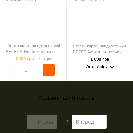
Шорти карго швидкосохнучі
Шорти карго швидкосохнучі
BEZET Adventure мультикам
BEZET Adventure чорний р.
р. L
S
1 352 грн
1 690 грн
1 690 грн
Оптові ціни
Показати ще 9 товарів
Назад
Вперед
1
з 2