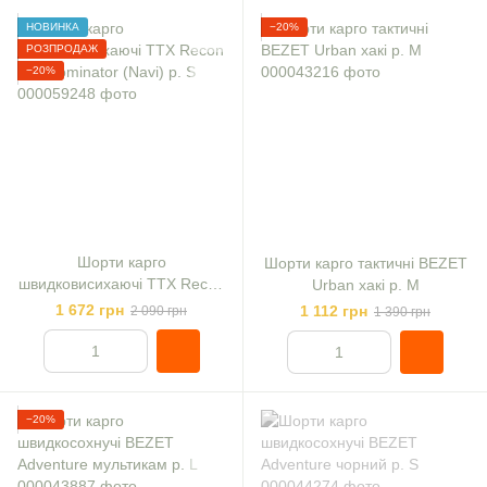
НОВИНКА
−20%
РОЗПРОДАЖ
−20%
Шорти карго
Шорти карго тактичні BEZET
швидковисихаючі TTX Recon
Urban хакі р. M
Lite Dominator (Navi) р. S
1 672 грн
1 112 грн
2 090 грн
1 390 грн
−20%