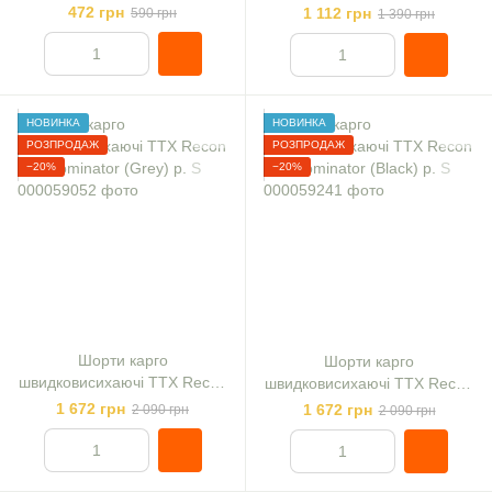
472 грн
1 112 грн
590 грн
1 390 грн
НОВИНКА
НОВИНКА
РОЗПРОДАЖ
РОЗПРОДАЖ
−20%
−20%
Шорти карго
Шорти карго
швидковисихаючі TTX Recon
швидковисихаючі TTX Recon
Lite Dominator (Grey) р. S
Lite Dominator (Black) р. S
1 672 грн
1 672 грн
2 090 грн
2 090 грн