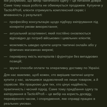
Ми розуміємо, що вибір тактичного одягу – це питання довіри.
Саме тому наша робота не обмежується продажем. Купуючи у
Tactic4Profi, клієнти отримують комплексний сервіс і
впевненість у результаті:
професійну консультацію щодо підбору екіпірування під
конкретні умови використання;
актуальний асортимент, який постійно оновлюється
відповідно до потреб військових і цивільних клієнтів;
можливість швидко купити шорти тактичні онлайн або у
фізичних магазинах мережі;
перевірену якість матеріалів і фурнітури без випадкових
позицій;
зручні способи оплати та оперативну доставку по Україні.
Для нас важливо, щоб кожен, хто вирішив тактичні шорти
купити у нас, залишився задоволений не лише товаром, а й
сервісом. Ми працюємо для тих, хто цінує надійність,
практичність і чесний підхід. Саме тому придбання одягу та
екіпірування в Tactic4Profi – це вибір на користь досвіду,
перевіреного часом, і спорядження, яке справді працює в
реальних умовах.