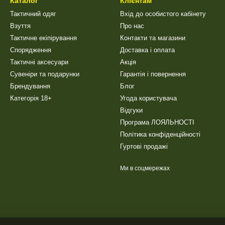
Каталог
Клієнтам
Тактичний одяг
Вхід до особистого кабінету
Взуття
Про нас
Тактичне екіпірування
Контакти та магазини
Спорядження
Доставка і оплата
Тактичні аксесуари
Акція
Сувеніри та подарунки
Гарантія і повернення
Брендування
Блог
Категорія 18+
Угода користувача
Відгуки
Програма ЛОЯЛЬНОСТІ
Політика конфіденційності
Гуртові продажі
Ми в соцмережах