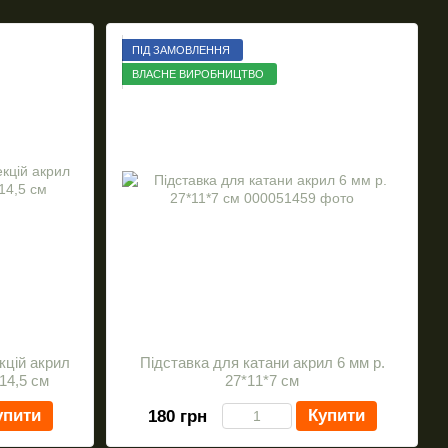
ПІД ЗАМОВЛЕННЯ
ВЛАСНЕ ВИРОБНИЦТВО
кцій акрил
Підставка для катани акрил 6 мм р.
14,5 см
27*11*7 см
упити
Купити
180 грн