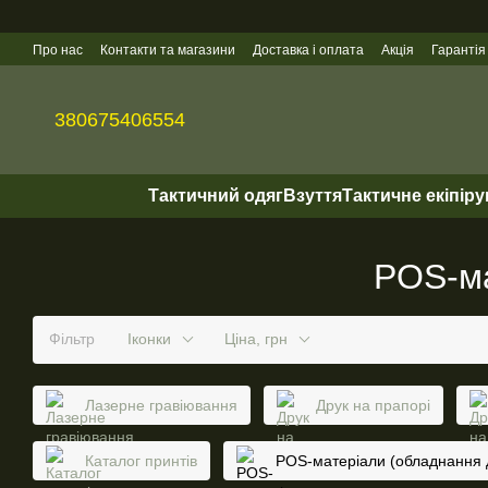
Перейти до основного контенту
Про нас
Контакти та магазини
Доставка і оплата
Акція
Гарантія
Гуртові продажі
380675406554
Тактичний одяг
Взуття
Тактичне екіпір
POS-ма
Фільтр
Іконки
Ціна, грн
Лазерне гравіювання
Друк на прапорі
Каталог принтів
POS-матеріали (обладнання 