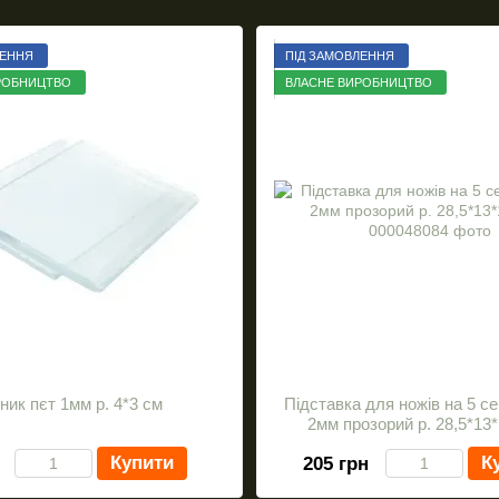
ЛЕННЯ
ПІД ЗАМОВЛЕННЯ
РОБНИЦТВО
ВЛАСНЕ ВИРОБНИЦТВО
ник пєт 1мм р. 4*3 см
Підставка для ножів на 5 се
2мм прозорий р. 28,5*13*
Купити
К
205 грн