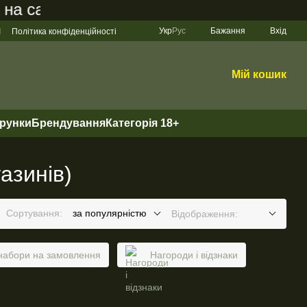
 сайті становить 200 грн
Укр
Рус
Бажання
Вхід
І
Політика конфіденційності
Мій кошик
арунки
Брендування
Категорія 18+
азинів)
Сортування:
за популярністю
Відображення:
набори на замовлення
Нагороди і відзнаки