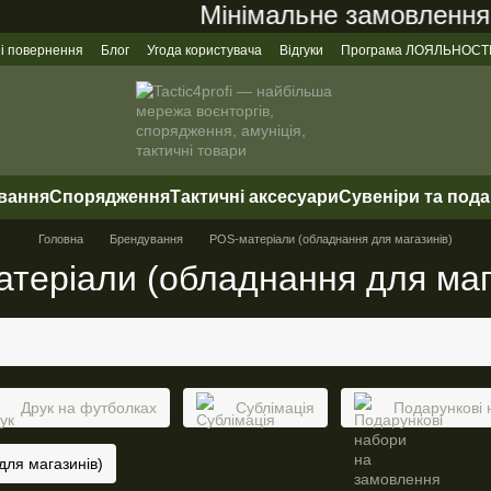
Мінімальне замовлення на
 і повернення
Блог
Угода користувача
Відгуки
Програма ЛОЯЛЬНОСТ
ування
Спорядження
Тактичні аксесуари
Сувеніри та под
Головна
Брендування
POS-матеріали (обладнання для магазинів)
теріали (обладнання для маг
Друк на футболках
Сублімація
Подарункові 
для магазинів)