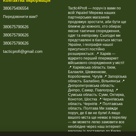
Контактна інформація
380675406554
Tactic4Profi — поруч із вами по
всій Україні! Мережа наших
Передзвонити вам?
партнерських магазинів
продовжує зростати, аби бути ще
ближче до кожного, хто обирає
380675790626
якісне тактичне спорядження,
380675790626
одяг та екіпіровку. Сьогодні ми
представлені в багатьох містах
380675790626
України, і географія нашої
присутності постійно
tacticprofi@gmail.com
розширюється: 📍 Харків —
відкрито перший гіпермаркет
військового спорядження у місті!
📍 Харківська область: Ізюм,
Балаклія, Шевченкове,
Коробочкине, Чугуїв 📍 Запорізька
область: Балабіно, Вільнянськ 📍
Дніпропетровська область:
Дніпро, Самар, Павлоград 📍
Сумська область: Суми, Охтирка,
Конотоп, Шостка 📍 Чернігівська
область: Чернігів 📍 Полтавська
область: Полтава Ми завжди
поруч, де б ви не були! А якщо
вашого міста ще немає в переліку
— ви можете легко замовити все
необхідне через наш інтернет-
магазин із доставкою до Києва,
Одеси, Львова, Миколаєва,