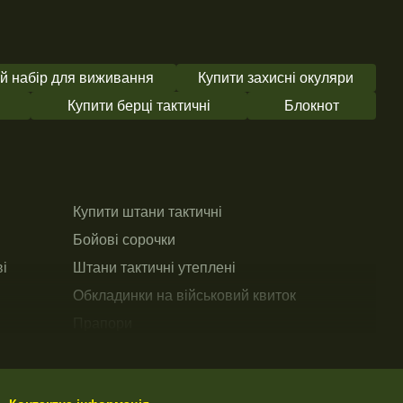
й набір для виживання
Купити захисні окуляри
Купити берці тактичні
Блокнот
Тактичний о
Купити штани тактичні
Штани такти
Бойові сорочки
Куртки
ві
Штани тактичні утеплені
Кофти, светр
Обкладинки на військовий квиток
Бойові соро
Прапори
Головні убо
Білизна та 
Купити військовий ремінь