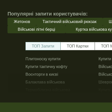
Популярні запити користувачів:
Жетонов
Тактичний військовий рюкзак
Ш
Військові літні берці
Куртка військова к
ТОП Запити
ТОП Картки
ТОП 
Плитоноску купити
Купити 
Купити тактичну кофту
Військо
Воєнторги в києві
Військ
Балаклава військова
Шеврон
Термобілизна військова
Купить 
Ціна плитоноски
Купити