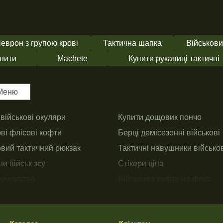
еврон з групою крові
Тактична шапка
Військови
упити
Machete
Купити рукавиці тактичні
Меню
військові окуляри
Купити дощовик пончо
ві флісові кофти
Берці демісезонні військові
овий тактичний рюкзак
Тактичні навушники військо
и військ зсу
Стікери ціна
мультітул
Військова кофта на флісі
 термобілизну
Гаманець військовий