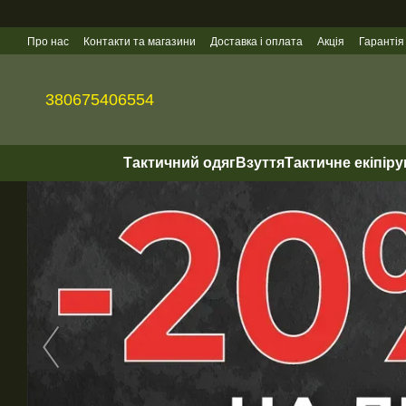
Перейти до основного контенту
Про нас
Контакти та магазини
Доставка і оплата
Акція
Гарантія
Гуртові продажі
380675406554
Тактичний одяг
Взуття
Тактичне екіпір