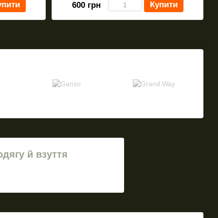
упити
Купити
600 грн
одягу й взуття