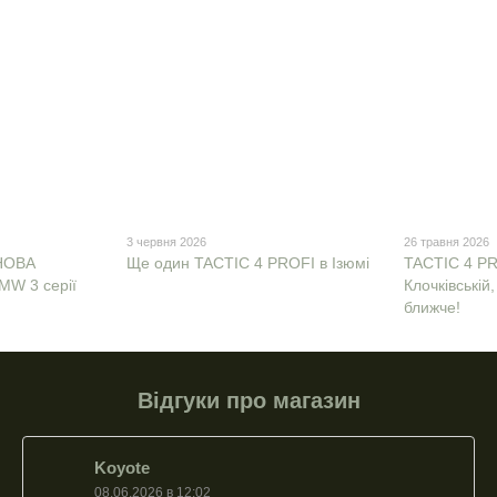
3 червня 2026
26 травня 2026
 НОВА
Ще один TACTIC 4 PROFI в Ізюмі
TACTIC 4 PR
MW 3 серії
Клочківській
ближче!
Відгуки про магазин
Koyote
08.06.2026 в 12:02