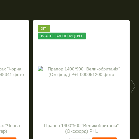
ХІТ
ВЛАСНЕ ВИРОБНИЦТВО
ах "Чорна
Прапор 1400*900 "Великобританія"
тер)
(Оксфорд) P+L