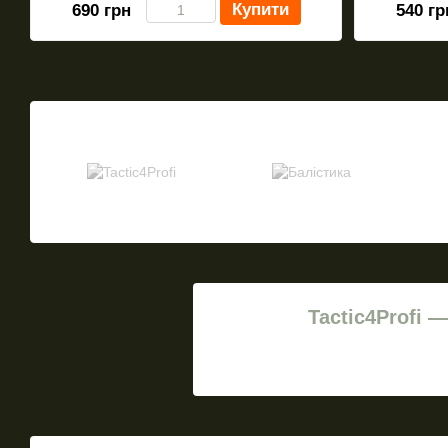
Купити
690 грн
540 гр
Tactic4Profi 