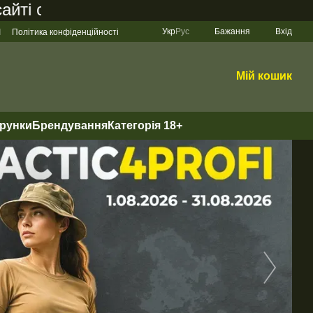
становить 200 грн
Укр
Рус
Бажання
Вхід
І
Політика конфіденційності
Мій кошик
арунки
Брендування
Категорія 18+