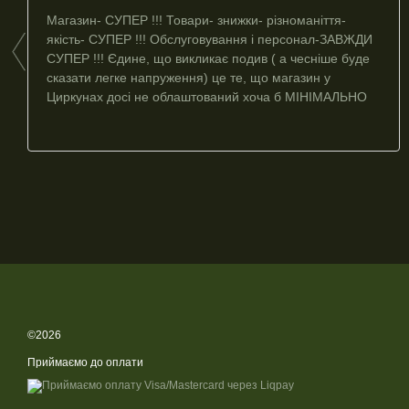
Магазин- СУПЕР !!! Товари- знижки- різноманіття-
якість- СУПЕР !!! Обслуговування і персонал-ЗАВЖДИ
СУПЕР !!! Єдине, що викликає подив ( а чесніше буде
сказати легке напруження) це те, що магазин у
Циркунах досі не облаштований хоча б МІНІМАЛЬНО
МІШКАМИ З ПІСКОМ 😳 Персонал працює не за
закритими стінами а за звичайним СКЛОМ 😰 Біля
магазину спалені будинки і неодноразово уже були
прильоти у безпосередній близькості до магазину-
врятувало лише те, ще детонації не відбулося.
Надіюся, також, що, крім ОФІГЄННОГО СЕРВІСУ і
задоволення клієнтів ваша контора також турбується
про ЖИТТЯ І ЗДОРОВʼЯ ПРАЦІВНИКІВ і винагороджує
їх роботу в таких небезпечних місцях.
©2026
Приймаємо до оплати