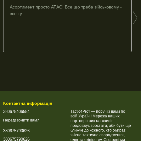
Асортимент просто АТАС! Все що треба військовому -
все тут
Контактна інформація
380675406554
Tactic4Profi — поруч із вами по
всій Україні! Мережа наших
Передзвонити вам?
партнерських магазинів
продовжує зростати, аби бути ще
ближче до кожного, хто обирає
380675790626
якісне тактичне спорядження,
380675790626
одяг та екіпіровку. Сьогодні ми