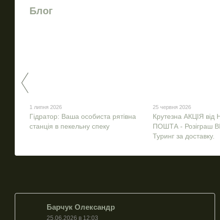
Блог
1 липня 2026
25 червня 2026
Гідратор: Ваша особиста рятівна
Крутезна АКЦІЯ від
станція в пекельну спеку
ПОШТА - Розіграш B
Туринг за доставку.
Барчук Олександр
25.06.2026 в 12:03