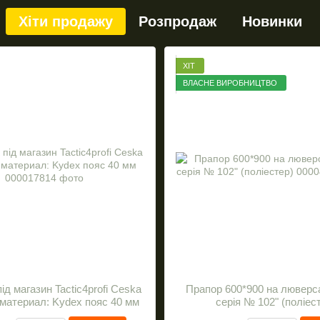
Хіти продажу
Розпродаж
Новинки
ХІТ
ВЛАСНЕ ВИРОБНИЦТВО
ід магазин Tactic4profi Ceska
Прапор 600*900 на люверс
 материал: Kydex пояс 40 мм
серія № 102" (поліес