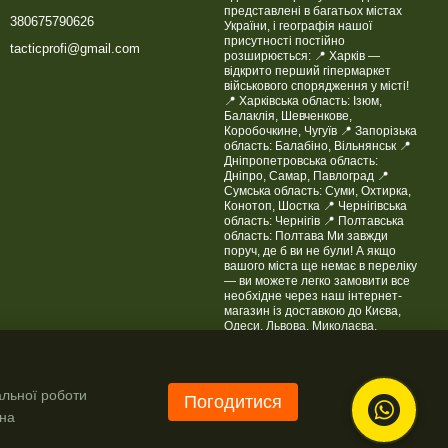
представлені в багатьох містах
380675790626
України, і географія нашої
присутності постійно
tacticprofi@gmail.com
розширюється: 📍 Харків —
відкрито перший гіпермаркет
військового спорядження у місті!
📍 Харківська область: Ізюм,
Балаклія, Шевченкове,
Коробочкине, Чугуїв 📍 Запорізька
область: Балабіно, Вільнянськ 📍
Дніпропетровська область:
Дніпро, Самар, Павлоград 📍
Сумська область: Суми, Охтирка,
Конотоп, Шостка 📍 Чернігівська
область: Чернігів 📍 Полтавська
область: Полтава Ми завжди
поруч, де б ви не були! А якщо
вашого міста ще немає в переліку
— ви можете легко замовити все
необхідне через наш інтернет-
магазин із доставкою до Києва,
Одеси, Львова, Миколаєва,
Житомира, Черкас та інших міст
України. Tactic4Profi — якість, якій
довіряють. Де б ви не були, ми
поруч!
альної роботи
Погодитися
Мапа проїзду
 на