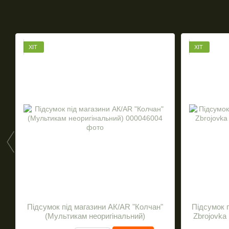
ХІТ
ХІТ
Підсумок під магазини АК/AR "Колчан"
Підсумок п
(Мультикам неоригінальний)
Zbrojovka