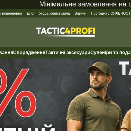
Мінімальне замовлення на сайті 
 і повернення
Блог
Угода користувача
Відгуки
Програма ЛОЯЛЬНОСТ
ування
Спорядження
Тактичні аксесуари
Сувеніри та под