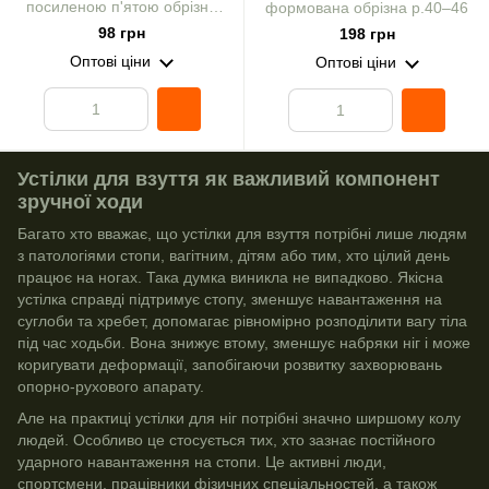
посиленою п'ятою обрізна
формована обрізна р.40–46
всесезонна р.40–46
98 грн
198 грн
Оптові ціни
Оптові ціни
Устілки для взуття як важливий компонент
зручної ходи
Багато хто вважає, що устілки для взуття потрібні лише людям
з патологіями стопи, вагітним, дітям або тим, хто цілий день
працює на ногах. Така думка виникла не випадково. Якісна
устілка справді підтримує стопу, зменшує навантаження на
суглоби та хребет, допомагає рівномірно розподілити вагу тіла
під час ходьби. Вона знижує втому, зменшує набряки ніг і може
коригувати деформації, запобігаючи розвитку захворювань
опорно-рухового апарату.
Але на практиці устілки для ніг потрібні значно ширшому колу
людей. Особливо це стосується тих, хто зазнає постійного
ударного навантаження на стопи. Це активні люди,
спортсмени, працівники фізичних спеціальностей, а також