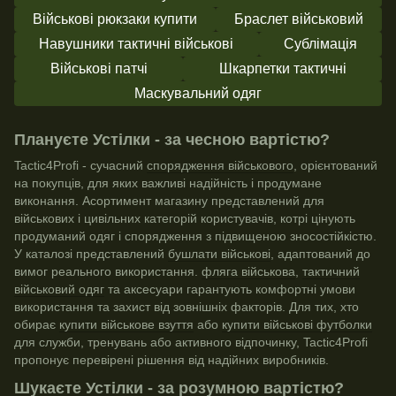
Військові рюкзаки купити
Браслет військовий
Навушники тактичні військові
Сублімація
Військові патчі
Шкарпетки тактичні
Маскувальний одяг
Плануєте Устілки - за чесною вартістю?
Tactic4Profi - сучасний
спорядження військового
, орієнтований
на покупців, для яких важливі надійність і продумане
виконання. Асортимент магазину представлений для
військових і цивільних категорій користувачів, котрі цінують
продуманий одяг і спорядження з підвищеною зносостійкістю.
У каталозі представлений
бушлати військові
, адаптований до
вимог реального використання.
фляга військова
,
тактичний
військовий одяг
та аксесуари гарантують комфортні умови
використання та захист від зовнішніх факторів. Для тих, хто
обирає
купити військове взуття
або
купити військові футболки
для служби, тренувань або активного відпочинку, Tactic4Profi
пропонує перевірені рішення від надійних виробників.
Шукаєте Устілки - за розумною вартістю?