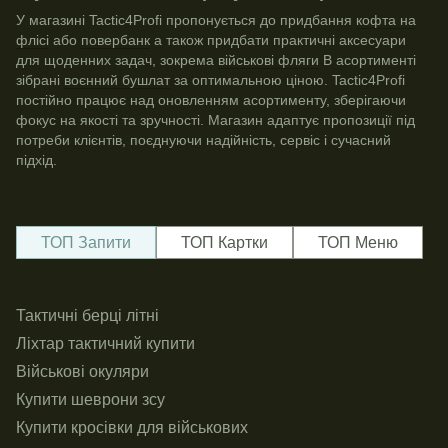
У магазині Tactic4Profi пропонується до придбання
кофта на
флісі
або
повербанк
а також придбати практичні аксесуари
для щоденних задач, зокрема
військові фляги
В асортименті
зібрані
воєнний бушлат
за оптимальною ціною. Tactic4Profi
постійно працює над оновленням асортименту, зберігаючи
фокус на якості та зручності. Магазин адаптує пропозиції під
потреби клієнтів, поєднуючи надійність, сервіс і сучасний
підхід.
ТОП Запити
ТОП Картки
ТОП Меню
У
Тактичні берці літні
Н
Б
Ліхтар тактичний купити
Бл
К
Військові окуляри
П
Купити шеврони зсу
Б
Купити кросівки для військових
Об
Кр