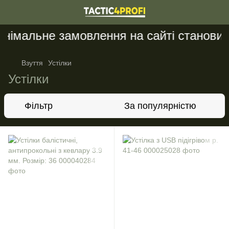
імальне замовлення на сайті становить 
Взуття
Устілки
Устілки
Фільтр
За популярністю