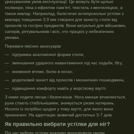
урахуванням умов експлуатації. Це можуть бути щільні
полімери, піна з ефектом пам’яті, текстиль з вентиляцією, а
також кевлар. Наприклад, балістичні антипрокольні устілки з
кевлару товщиною 3,9 мм створені для захисту стопи від
проколів та гострих предметів. Вони актуальні для військових,
саперів, рятувальників і всіх, хто працює у небезпечних
умовах.
Переваги якісних аксесуарів:
підтримка анатомічної форми стопи;
зменшення ударного навантаження під час ходьби, бігу;
зниження втоми, болю в ногах;
додатковий захист від проколів і механічних пошкоджень;
підвищення комфорту навіть у жорсткому взутті.
З ними ходити легше і безпечніше. Нога менше втомлюється,
рухи стають стабільнішими, знижується ризик натирань.
Носити їх потрібно щодня у тому взутті, для якого вони
призначені. На адаптацію зазвичай достатньо 3-7 днів.
Як правильно вибрати устілки для ніг?
Під час вибору устілки важливо враховувати умови