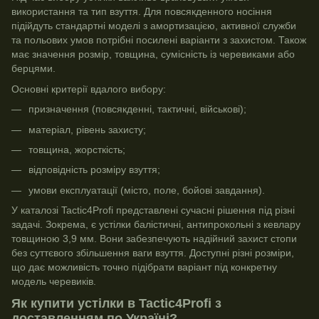
використання та тип взуття. Для повсякденного носіння
підійдуть стандартні моделі з амортизацією, активної служби
та польових умов потрібні посилені варіанти з захистом. Також
має значення розмір, товщина, сумісність із черевиками або
берцями.
Основні критерії вдалого вибору:
призначення (повсякденні, тактичні, військові);
матеріал, рівень захисту;
товщина, жорсткість;
відповідність розміру взуття;
умови експлуатації (місто, поле, бойові завдання).
У каталозі Tactic4Profi представлені сучасні рішення під різні
задачі. Зокрема, є устілки балістичні, антипрокольні з кевлару
товщиною 3,9 мм. Вони забезпечують надійний захист стопи
без суттєвого збільшення ваги взуття. Доступні різні розміри,
що дає можливість точно підібрати варіант під конкретну
модель черевиків.
Як купити устілки в Tactic4Profi з
доставленням по Україні?