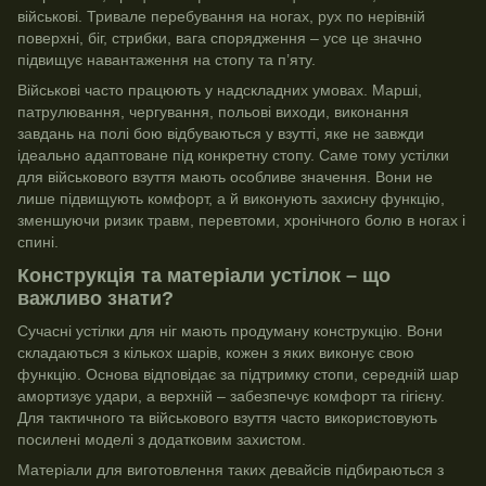
військові. Тривале перебування на ногах, рух по нерівній
поверхні, біг, стрибки, вага спорядження – усе це значно
підвищує навантаження на стопу та п’яту.
Військові часто працюють у надскладних умовах. Марші,
патрулювання, чергування, польові виходи, виконання
завдань на полі бою відбуваються у взутті, яке не завжди
ідеально адаптоване під конкретну стопу. Саме тому устілки
для військового взуття мають особливе значення. Вони не
лише підвищують комфорт, а й виконують захисну функцію,
зменшуючи ризик травм, перевтоми, хронічного болю в ногах і
спині.
Конструкція та матеріали устілок – що
важливо знати?
Сучасні устілки для ніг мають продуману конструкцію. Вони
складаються з кількох шарів, кожен з яких виконує свою
функцію. Основа відповідає за підтримку стопи, середній шар
амортизує удари, а верхній – забезпечує комфорт та гігієну.
Для тактичного та військового взуття часто використовують
посилені моделі з додатковим захистом.
Матеріали для виготовлення таких девайсів підбираються з