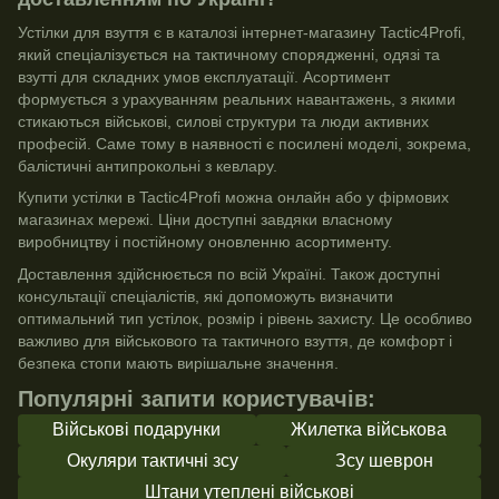
Устілки для взуття є в каталозі інтернет-магазину Tactic4Profi,
який спеціалізується на тактичному спорядженні, одязі та
взутті для складних умов експлуатації. Асортимент
формується з урахуванням реальних навантажень, з якими
стикаються військові, силові структури та люди активних
професій. Саме тому в наявності є посилені моделі, зокрема,
балістичні антипрокольні з кевлару.
Купити устілки в Tactic4Profi можна онлайн або у фірмових
магазинах мережі. Ціни доступні завдяки власному
виробництву і постійному оновленню асортименту.
Доставлення здійснюється по всій Україні. Також доступні
консультації спеціалістів, які допоможуть визначити
оптимальний тип устілок, розмір і рівень захисту. Це особливо
важливо для військового та тактичного взуття, де комфорт і
безпека стопи мають вирішальне значення.
Популярні запити користувачів:
Військові подарунки
Жилетка військова
Окуляри тактичні зсу
Зсу шеврон
Штани утеплені військові