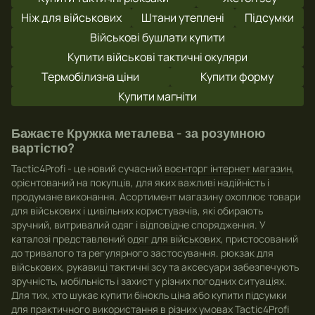
Ніж для військових
Штани утеплені
Підсумки
Військові бушлати купити
Купити військові тактичні окуляри
Термобілизна ціни
Купити форму
Купити магніти
Бажаєте Кружка металева - за розумною
вартістю?
Tactic4Profi - це новий сучасний
воєнторг інтернет магазин
,
орієнтований на покупців, для яких важливі надійність і
продумане виконання. Асортимент магазину охоплює товари
для військових і цивільних користувачів, які обирають
зручний, витривалий одяг і відповідне спорядження. У
каталозі представлений
одяг для військових
, пристосований
до тривалого та регулярного застосування.
рюкзак для
військових
,
рукавиці тактичні зсу
та аксесуари забезпечують
зручність, мобільність і захист у різних погодних ситуаціях.
Для тих, хто шукає
купити бінокль ціна
або
купити підсумки
для практичного використання в різних умовах Tactic4Profi