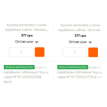
Кружка металева з синім
Кружка металева з синім
карабіном сублім. Фахівець
карабіном сублім. Чого мені
золоті руки 300 мл
вдома не сиділось?!! 300 мл
377 грн
377 грн
Оптові ціни
Оптові ціни
ВЛАСНЕ ВИРОБНИЦТВО
ВЛАСНЕ ВИРОБНИЦТВО