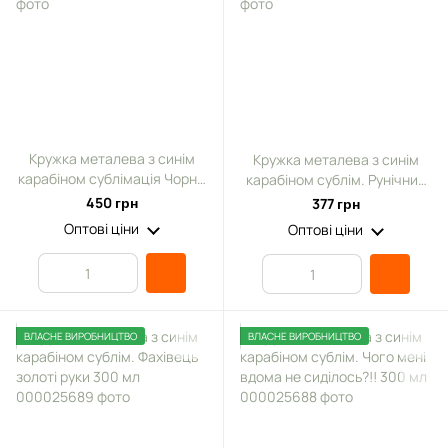
Кружка металева з синім
Кружка металева з синім
карабіном сублімація Чорна
карабіном сублім. Рунічний
серія № 158
компас 300 мл
450 грн
377 грн
Оптові ціни
Оптові ціни
ВЛАСНЕ ВИРОБНИЦТВО
ВЛАСНЕ ВИРОБНИЦТВО