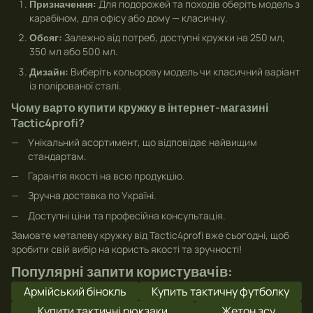
Призначення:
Для подорожей та походів оберіть модель з
карабіном, для офісу або дому — класичну.
Обсяг:
Залежно від потреб, доступні кружки на 250 мл,
350 мл або 500 мл.
Дизайн:
Виберіть кольорову модель чи класичний варіант
із полірованої сталі.
Чому варто купити кружку в інтернет-магазині
Tactic4profi?
Унікальний асортимент, що відповідає найвищим
стандартам.
Гарантія якості на всю продукцію.
Зручна доставка по Україні.
Доступні ціни та професійна консультація.
Замовте металеву кружку від Tactic4profi вже сьогодні, щоб
зробити свій вибір на користь якості та зручності!
Популярні запити користувачів:
Армійський бінокль
Купить тактичну футболку
Купити тактичні рюкзаки
Жетон зсу