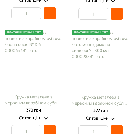
Оптові ціни
Оптові ціни
ВЛАСНЕ ВИРОБНИЦТВО
ВЛАСНЕ ВИРОБНИЦТВО
Кружка металева з
Кружка металева з
червоним карабіном сублім.
червоним карабіном сублім.
Чорна серія № 124
Чого мені вдома не
370 грн
377 грн
сиділось?!! 300 мл
Оптові ціни
Оптові ціни