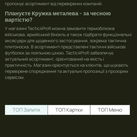
пропонує асортимент від перевірених компаній.
Плануєте Кружка металева - за чесною
вартістю?
У магазині Tactic4Profi можна замовити
термобілизна
військова
,
армійський бінокль
а також підібрати функціональні
аксесуари для щоденного застосування, зокрема
тактична
плитоноска
. В асортименті представлені
тактичні військові
футболки
за лояльною ціною. Tactic4Profi забезпечує
актуальний асортимент, орієнтований на якість і
практичність. Магазин орієнтується на клієнтів, що шукають
перевірене спорядження та актуальні пропозиції з прозорим
сервісом.
ТОП Запити
ТОП Картки
ТОП Меню