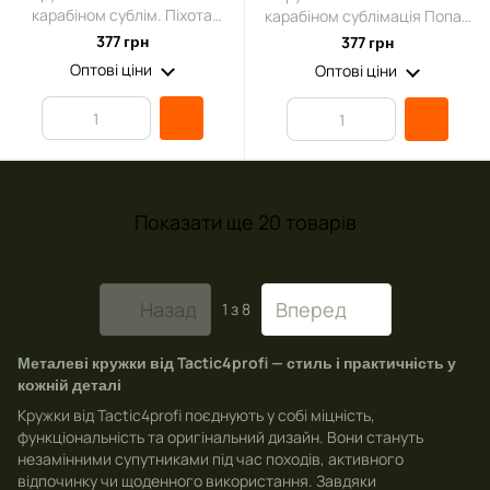
карабіном сублім. Піхота
карабіном сублімація Попав
ЗСУ 300 мл
в армію по оголошенню 300
377 грн
377 грн
мл
Оптові ціни
Оптові ціни
Показати ще 20 товарів
Назад
Вперед
1
з 8
Металеві кружки від Tactic4profi — стиль і практичність у
кожній деталі
Кружки від Tactic4profi поєднують у собі міцність,
функціональність та оригінальний дизайн. Вони стануть
незамінними супутниками під час походів, активного
відпочинку чи щоденного використання. Завдяки