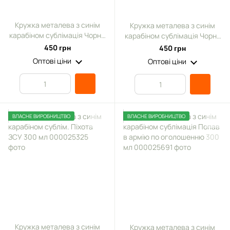
Кружка металева з синім
Кружка металева з синім
карабіном сублімація Чорна
карабіном сублімація Чорна
серія № 157
серія № 137
450 грн
450 грн
Оптові ціни
Оптові ціни
ВЛАСНЕ ВИРОБНИЦТВО
ВЛАСНЕ ВИРОБНИЦТВО
Кружка металева з синім
Кружка металева з синім