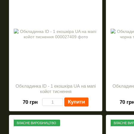
Обкладинка ID - 1 екошкіра UA на мапі
Обкладинк
койот тиснення
Купити
70 грн
70 гр
ВЛАСНЕ ВИРОБНИЦТВО
ВЛАСНЕ ВИ