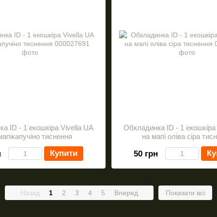
а ID - 1 екошкіра Vivella UA
Обкладинка ID - 1 екошкіра 
мапікапучіно тиснення
на мапі оліва сіра тис
Купити
Ку
н
50 грн
Назад
1
2
3
4
5
Вперед
Показати всі