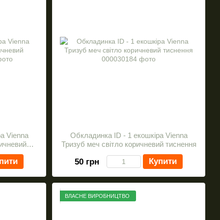
а Vienna
Обкладинка ID - 1 екошкіра Vienna
ричневий
Тризуб меч світло коричневий тиснення
пити
Купити
50 грн
ВЛАСНЕ ВИРОБНИЦТВО