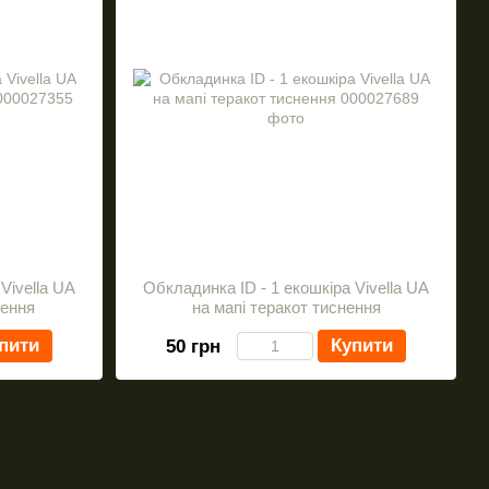
Vivella UA
Обкладинка ID - 1 екошкіра Vivella UA
нення
на мапі теракот тиснення
пити
Купити
50 грн