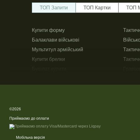
ТОП Запити
ТОП Картки
ТОП 
Купити форму
Тактичн
Балаклави військові
Військ
Мультитул армійський
Тактич
Купити брелки
Тактич
Бушлат купити
Гравію
Тактичні шкарпетки зсу
Підсум
©2026
Приймаємо до оплати
Мобільна версія