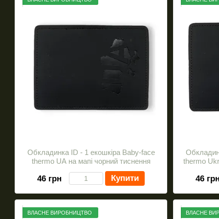
Обкладинка ID - 1 екошкіра Baby-face
Обкладинк
thermo UA на мапі чорний тиснення
thermo Ukr
Купити
46 грн
46 гр
ВЛАСНЕ ВИРОБНИЦТВО
ВЛАСНЕ ВИ