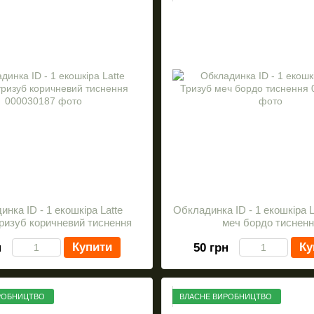
нка ID - 1 екошкіра Latte
Обкладинка ID - 1 екошкіра L
тризуб коричневий тиснення
меч бордо тисненн
Купити
Ку
н
50 грн
РОБНИЦТВО
ВЛАСНЕ ВИРОБНИЦТВО