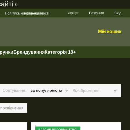
становить 200 грн
Укр
Рус
Бажання
Вхід
І
Політика конфіденційності
Мій кошик
арунки
Брендування
Категорія 18+
Сортування:
за популярністю
Відображення:
 посвідчення
ВЛАСНЕ ВИРОБНИЦТВО