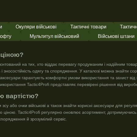
и
Окуляри військові
Тактичні товари
Тактичн
кофту
Мультитул військовий
Військові штани
 ціною?
рієнтований на тих, хто віддає перевагу продуманим і надійним тов
ь і зносостійкість одягу та спорядження. У каталозі можна знайти
сор
аксесуари гарантують комфортні умови використання та захист від з
икористання Tactic4Profi представляє перевірені рішення від виробн
ою вартістю?
и зсу
або
очки військові
а також знайти корисні аксесуари для регул
 ціною. Tactic4Profi регулярно оновлює асортимент, дотримуючись 
спорядження й зрозумілий сервіс.