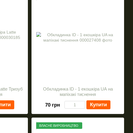
atte Тризуб
Обкладинка ID - 1 екошкіра UA на
я
мапіхакі тиснення
пити
Купити
70 грн
ВЛАСНЕ ВИРОБНИЦТВО