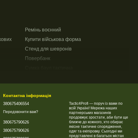
Брелоки
Ремінь воєнний
Обкладинки
кових
Купити військова форма
Наліпки на 
Стенд для шевронів
Магніти
Повербанк
Блокноти
Сумка баул тактична
Стікери
Значки
Купити військовий браслет
Контактна інформація
380675406554
Tactic4Profi — поруч із вами по
всій Україні! Мережа наших
Передзвонити вам?
партнерських магазинів
продовжує зростати, аби бути ще
ближче до кожного, хто обирає
380675790626
якісне тактичне спорядження,
380675790626
одяг та екіпіровку. Сьогодні ми
представлені в багатьох містах