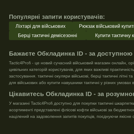
Популярні запити користувачів:
Ліхтарі для військових
Рюкзак військовий купит
Берці тактичні демісезонні
Купити тактичну 
Бажаєте Обкладинка ID - за доступною
Tactic4Profi - це новий сучасний
військовий магазин онлайн
, о
цивільних категорій користувачів, для яких важливі практичніст
застосування.
тактичні окуляри військові
,
берці тактичні літні
та 
для військових
або
купити навушники тактичні
у різних умовах в
Цікавитесь Обкладинка ID - за розумн
У магазині Tactic4Profi доступно для покупки
тактичні шкарпетк
асортименті представлені
флісові кофти військові
за бюджетною
націлений на задоволення запитів покупців, поєднуючи якісне 