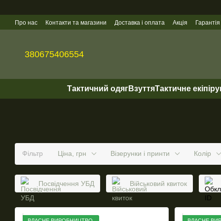
Перейти до основного контенту
Про нас
Контакти та магазини
Доставка і оплата
Акція
Гарантія
Гуртові продажі
380675406554
Тактичний одяг
Взуття
Тактичне екіпір
Фільтр
Ціна, грн
Візерунки і принти
Колір
Посвідчення УБД
Військовий квиток
ВЛАСНЕ ВИРОБНИЦТВО
ВЛАСНЕ ВИ