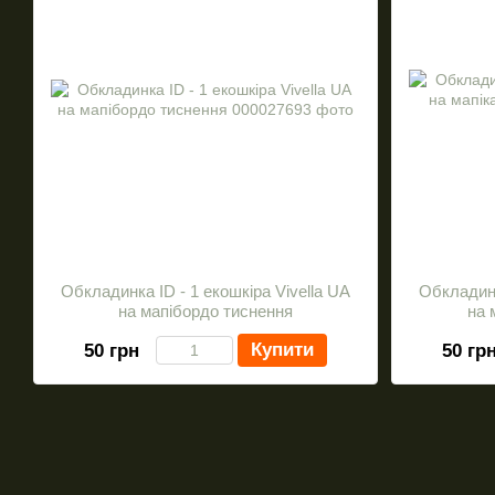
Обкладинка ID - 1 екошкіра Vivella UA
Обкладинк
на мапібордо тиснення
на 
Купити
50 грн
50 гр