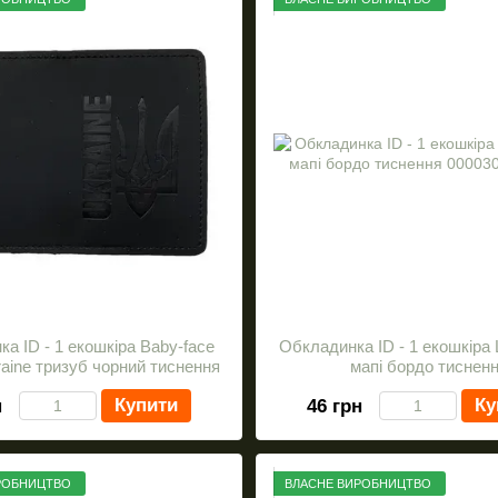
а ID - 1 екошкіра Baby-face
Обкладинка ID - 1 екошкіра 
aine тризуб чорний тиснення
мапі бордо тиснен
Купити
Ку
н
46 грн
РОБНИЦТВО
ВЛАСНЕ ВИРОБНИЦТВО