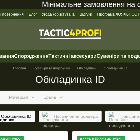
Мінімальне замовлення на сайті 
 і повернення
Блог
Угода користувача
Відгуки
Програма ЛОЯЛЬНОСТ
ування
Спорядження
Тактичні аксесуари
Сувеніри та под
Головна
Сувеніри та подарунки
Обкладинки
Обкладинка ID
Обкладинка ID
Матеріал
Бренд
Обкладинка ID
Посвідчення офіцера
Пенсійне
РОБНИЦТВО
ВЛАСНЕ ВИРОБНИЦТВО