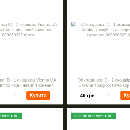
а ID - 1 екошкіра Vienna UA
Обкладинка ID - 1 екошкір
світло коричневий тиснення
Ukraine тризуб світло ко
тиснення
Купити
Ку
н
46 грн
РОБНИЦТВО
ВЛАСНЕ ВИРОБНИЦТВО