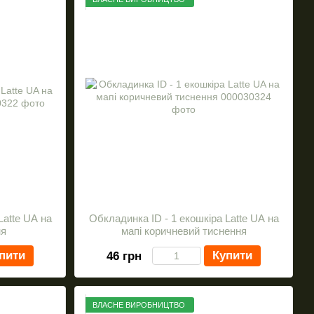
Latte UA на
Обкладинка ID - 1 екошкіра Latte UA на
ня
мапі коричневий тиснення
пити
Купити
46 грн
ВЛАСНЕ ВИРОБНИЦТВО