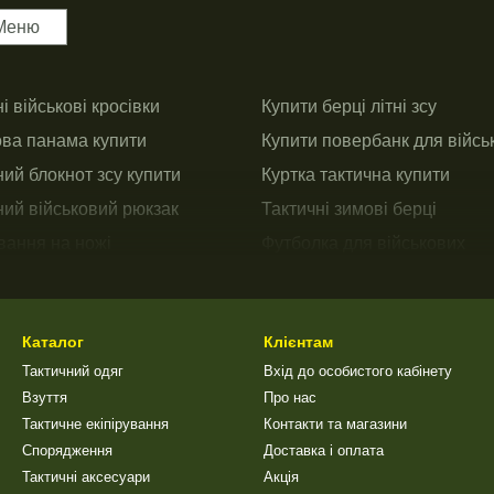
Меню
і військові кросівки
Купити берці літні зсу
ова панама купити
Купити повербанк для війсь
ний блокнот зсу купити
Куртка тактична купити
ний військовий рюкзак
Тактичні зимові берці
вання на ножі
Футболка для військових
ок тактичний
Панама військова
Каталог
Клієнтам
Тактичний одяг
Вхід до особистого кабінету
Взуття
Про нас
Тактичне екіпірування
Контакти та магазини
Спорядження
Доставка і оплата
Тактичні аксесуари
Акція