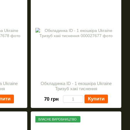
а Ukraine
Обкладинка ID - 1 екошкіра Ukraine
ння
Тризуб хакі тиснення
пити
Купити
70 грн
ВЛАСНЕ ВИРОБНИЦТВО