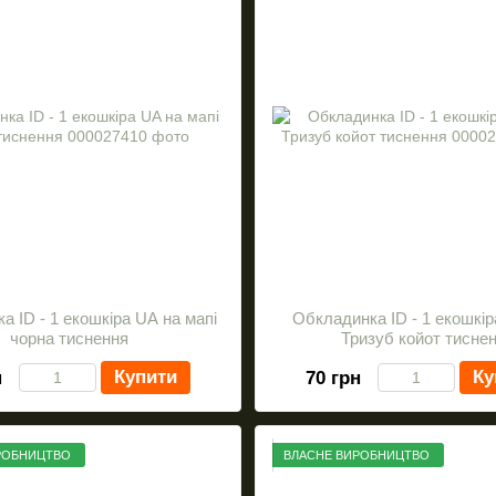
а ID - 1 екошкіра UA на мапі
Обкладинка ID - 1 екошкір
чорна тиснення
Тризуб койот тисне
Купити
Ку
н
70 грн
РОБНИЦТВО
ВЛАСНЕ ВИРОБНИЦТВО