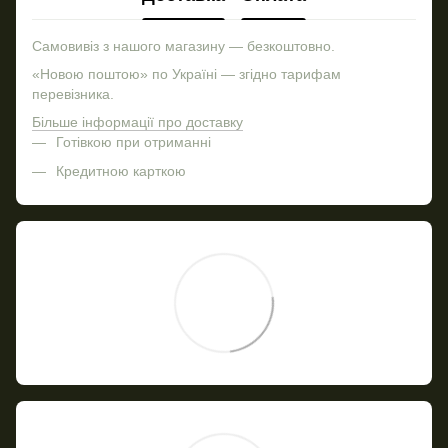
Самовивіз з нашого магазину — безкоштовно.
«Новою поштою» по Україні — згідно тарифам
перевізника.
Більше інформації про доставку
Готівкою при отриманні
Кредитною карткою