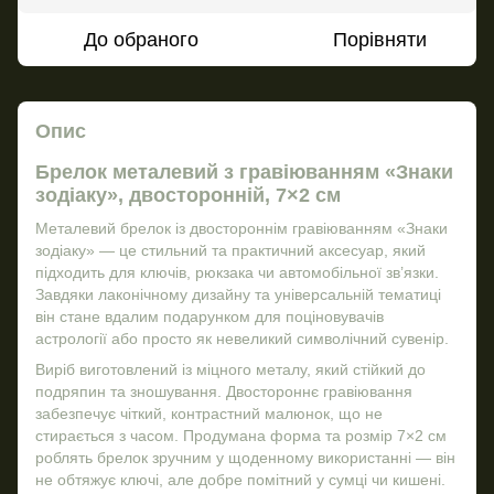
До обраного
Порівняти
Опис
Брелок металевий з гравіюванням «Знаки
зодіаку», двосторонній, 7×2 см
Металевий брелок із двостороннім гравіюванням «Знаки
зодіаку» — це стильний та практичний аксесуар, який
підходить для ключів, рюкзака чи автомобільної зв’язки.
Завдяки лаконічному дизайну та універсальній тематиці
він стане вдалим подарунком для поціновувачів
астрології або просто як невеликий символічний сувенір.
Виріб виготовлений із міцного металу, який стійкий до
подряпин та зношування. Двостороннє гравіювання
забезпечує чіткий, контрастний малюнок, що не
стирається з часом. Продумана форма та розмір 7×2 см
роблять брелок зручним у щоденному використанні — він
не обтяжує ключі, але добре помітний у сумці чи кишені.