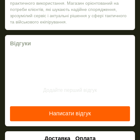
практичного використання. Магазин орієнтований на
потреби клієнтів, які шукають надійне спорядження,
зрозумілий сервіс і актуальні рішення у сфері тактичного
та військового екіпірування.
Відгуки
Додайте перший відгук
Написати відгук
Доставка
Оплата