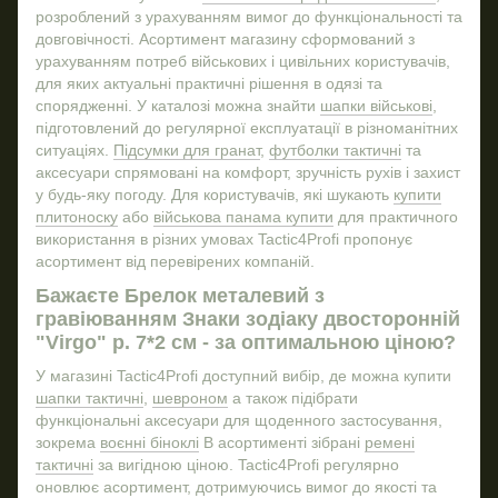
Купити брелки
розроблений з урахуванням вимог до функціональності та
Воєнне спорядження
довговічності. Асортимент магазину сформований з
урахуванням потреб військових і цивільних користувачів,
Шеврон з групою крові
Нал
для яких актуальні практичні рішення в одязі та
Стікери ціна
спорядженні. У каталозі можна знайти
шапки військові
,
Військові сумки баули
Шап
підготовлений до регулярної експлуатації в різноманітних
ситуаціях.
Підсумки для гранат
,
футболки тактичні
та
Худі військове
аксесуари спрямовані на комфорт, зручність рухів і захист
Рюкзак тактичний купити
у будь-яку погоду. Для користувачів, які шукають
купити
плитоноску
або
військова панама купити
для практичного
Панами тактичні
використання в різних умовах Tactic4Profi пропонує
Сувеніри та подарунки
Міш
асортимент від перевірених компаній.
Купити підсумок для патронів
Бажаєте Брелок металевий з
Маскувальний одяг
Налi
гравіюванням Знаки зодіаку двосторонній
"Virgo" р. 7*2 см - за оптимальною ціною?
Купити бінокль ціна
Нал
Купити запальнички
У магазині Tactic4Profi доступний вибір, де можна купити
шапки тактичні
,
шевроном
а також підібрати
Купити комплект військової форми
функціональні аксесуари для щоденного застосування,
Одяг тактичний
Капт
зокрема
воєнні біноклі
В асортименті зібрані
ремені
тактичні
за вигідною ціною. Tactic4Profi регулярно
оновлює асортимент, дотримуючись вимог до якості та