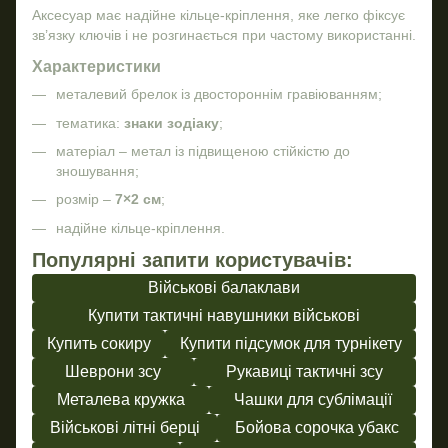
Аксесуар має надійне кільце-кріплення, яке легко фіксує
зв’язку ключів і не розгинається при частому використанні.
Характеристики
металевий брелок із двостороннім гравіюванням;
тематика:
знаки зодіаку
;
матеріал – метал із підвищеною стійкістю до
зношування;
розмір –
7×2 см
;
надійне кільце-кріплення.
Популярні запити користувачів:
Військові балаклави
Купити тактичні навушники військові
Купить сокиру
Купити підсумок для турнікету
Шеврони зсу
Рукавиці тактичні зсу
Металева кружка
Чашки для сублімації
Військові літні берці
Бойова сорочка убакс