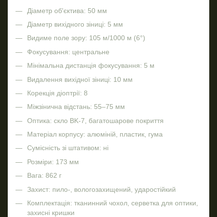
Діаметр об'єктива: 50 мм
Діаметр вихідного зіниці: 5 мм
Видиме поле зору: 105 м/1000 м (6°)
Фокусування: центральне
Мінімальна дистанція фокусування: 5 м
Видалення вихідної зіниці: 10 мм
Корекція діоптрії: 8
Міжзінична відстань: 55–75 мм
Оптика: скло BK-7, багатошарове покриття
Матеріал корпусу: алюміній, пластик, гума
Сумісність зі штативом: ні
Розміри: 173 мм
Вага: 862 г
Захист: пило-, вологозахищений, ударостійкий
Комплектація: тканинний чохол, серветка для оптики,
захисні кришки