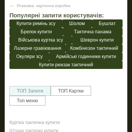
Упаковка: картонна коробка
Популярні запити користувачів:
Купити ремінь зсу
Шолом
Бушлат
Брелок купити
Тактична панама
Військова куртка зсу
Шеврон купити
Лазерне гравіювання
Комбінезон тактичний
Окуляри зсу
Армійські годинники купити
Купити рюкзак тактичний
ТОП Запити
ТОП Картки
Топ меню
Куртка тактична купити
ПВХ
Бін
Но
Штани тактичні купити
Шевр