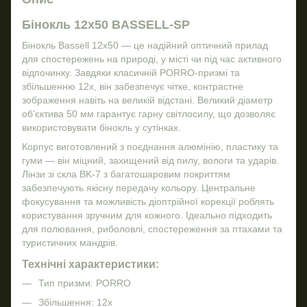
Бінокль 12x50 BASSELL-SP
Бінокль Bassell 12x50 — це надійний оптичний прилад
для спостережень на природі, у місті чи під час активного
відпочинку. Завдяки класичній PORRO-призмі та
збільшенню 12x, він забезпечує чітке, контрастне
зображення навіть на великій відстані. Великий діаметр
об’єктива 50 мм гарантує гарну світлосилу, що дозволяє
використовувати бінокль у сутінках.
Корпус виготовлений з поєднання алюмінію, пластику та
гуми — він міцний, захищений від пилу, вологи та ударів.
Лінзи зі скла BK-7 з багатошаровим покриттям
забезпечують якісну передачу кольору. Центральне
фокусування та можливість діоптрійної корекції роблять
користування зручним для кожного. Ідеально підходить
для полювання, риболовлі, спостереження за птахами та
туристичних мандрів.
Технічні характеристики:
Тип призми: PORRO
Збільшення: 12x