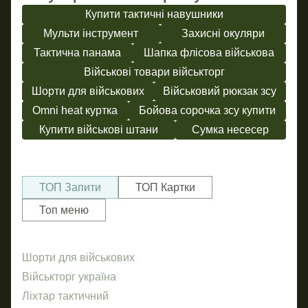
Купити тактичні навушники
Мульти інструмент
Захисні окуляри
Тактична панама
Шапка флісова військова
Військові товари військторг
Шорти для військових
Військовий рюкзак зсу
Omni heat куртка
Бойова сорочка зсу купити
Купити військові штани
Сумка несесер
ТОП Запити
ТОП Картки
Топ меню
Шорти для військових
Ча
Бр
Військторг україна
Об
Ліхтар тактичний